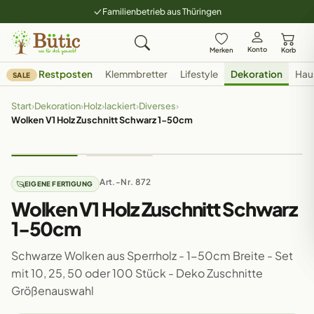
Familienbetrieb aus Thüringen
Konto
Merken
Korb
Restposten
Klemmbretter
Lifestyle
Dekoration
Hau
SALE
Start
›
Dekoration
›
Holz
›
lackiert
›
Diverses
›
Wolken V1 Holz Zuschnitt Schwarz 1-50cm
Art.-Nr. 872
EIGENE FERTIGUNG
Wolken V1 Holz Zuschnitt Schwarz
1-50cm
Schwarze Wolken aus Sperrholz - 1-50cm Breite - Set
mit 10, 25, 50 oder 100 Stück - Deko Zuschnitte
Größenauswahl