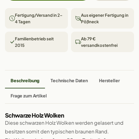
Fertigung/Versand in 2–
Aus eigener Fertigung in
4 Tagen
Pößneck
Familienbetrieb seit
Ab 79 €
2015
versandkostenfrei
Beschreibung
Technische Daten
Hersteller
Frage zum Artikel
Schwarze Holz Wolken
Diese schwarzen Holz Wolken werden gelasert und
besitzen somit den typischen braunen Rand.