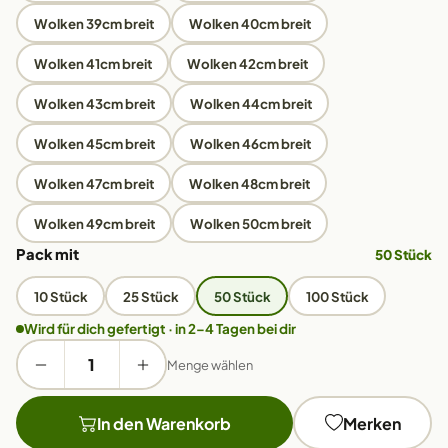
Wolken 39cm breit
Wolken 40cm breit
Wolken 41cm breit
Wolken 42cm breit
Wolken 43cm breit
Wolken 44cm breit
Wolken 45cm breit
Wolken 46cm breit
Wolken 47cm breit
Wolken 48cm breit
Wolken 49cm breit
Wolken 50cm breit
Pack mit
50 Stück
10 Stück
25 Stück
50 Stück
100 Stück
Wird für dich gefertigt · in 2–4 Tagen bei dir
Menge wählen
In den Warenkorb
Merken