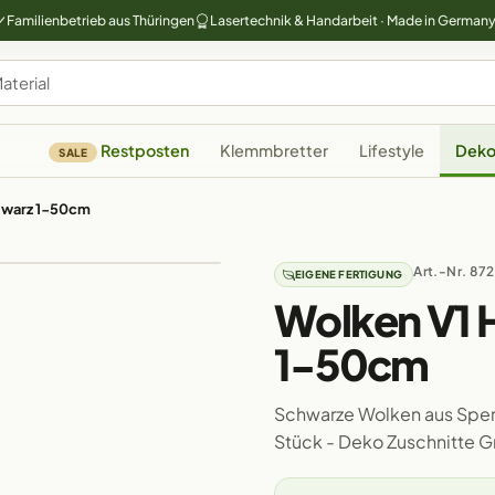
Familienbetrieb aus Thüringen
Lasertechnik & Handarbeit · Made in German
Restposten
Klemmbretter
Lifestyle
Deko
SALE
chwarz 1-50cm
Art.-Nr. 872
EIGENE FERTIGUNG
Wolken V1 H
1-50cm
Schwarze Wolken aus Sperr
Stück - Deko Zuschnitte 