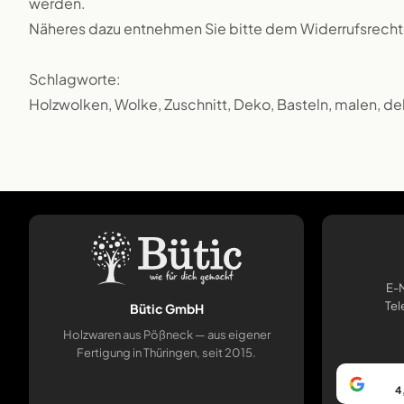
werden.
Näheres dazu entnehmen Sie bitte dem Widerrufsrecht
Schlagworte:
Holzwolken, Wolke, Zuschnitt, Deko, Basteln, malen, de
E-M
Tel
Bütic GmbH
Holzwaren aus Pößneck — aus eigener
Fertigung in Thüringen, seit 2015.
4