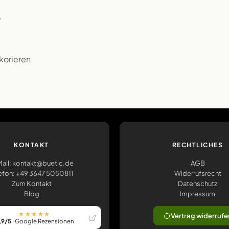
.
korieren
KONTAKT
RECHTLICHES
ail: kontakt@buetic.de
AGB
efon: +49 3647 5050811
Widerrufsrecht
Zum Kontakt
Datenschutz
Blog
Impressum
★★★★★
Vertrag widerrufe
,9/5
· Google Rezensionen