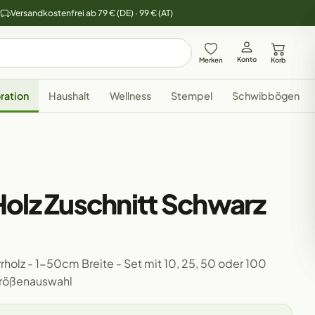
y
Versandkostenfrei ab 79 € (DE) · 99 € (AT)
Konto
Merken
Korb
ration
Haushalt
Wellness
Stempel
Schwibbögen
olz Zuschnitt Schwarz
holz - 1-50cm Breite - Set mit 10, 25, 50 oder 100
Größenauswahl