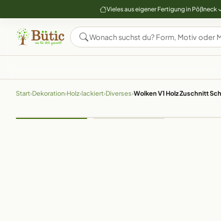
Vieles aus eigener Fertigung in Pößneck
Start
›
Dekoration
›
Holz
›
lackiert
›
Diverses
›
Wolken V1 Holz Zuschnitt S