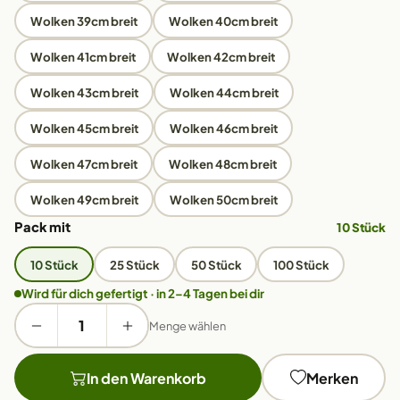
Wolken 39cm breit
Wolken 40cm breit
Wolken 41cm breit
Wolken 42cm breit
Wolken 43cm breit
Wolken 44cm breit
Wolken 45cm breit
Wolken 46cm breit
Wolken 47cm breit
Wolken 48cm breit
Wolken 49cm breit
Wolken 50cm breit
Pack mit
10 Stück
10 Stück
25 Stück
50 Stück
100 Stück
Wird für dich gefertigt · in 2–4 Tagen bei dir
Menge wählen
In den Warenkorb
Merken