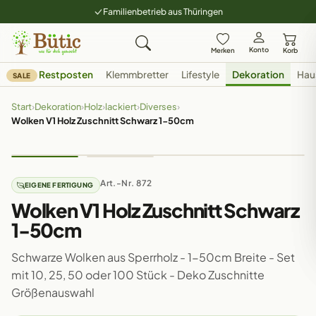
Familienbetrieb aus Thüringen
Konto
Merken
Korb
Restposten
Klemmbretter
Lifestyle
Dekoration
Hau
SALE
Start
›
Dekoration
›
Holz
›
lackiert
›
Diverses
›
Wolken V1 Holz Zuschnitt Schwarz 1-50cm
Art.-Nr. 872
EIGENE FERTIGUNG
Wolken V1 Holz Zuschnitt Schwarz
1-50cm
Schwarze Wolken aus Sperrholz - 1-50cm Breite - Set
mit 10, 25, 50 oder 100 Stück - Deko Zuschnitte
Größenauswahl