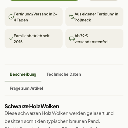
Fertigung/Versand in 2–
Aus eigener Fertigung in
4 Tagen
Pößneck
Familienbetrieb seit
Ab 79 €
2015
versandkostenfrei
Beschreibung
Technische Daten
Frage zum Artikel
Schwarze Holz Wolken
Diese schwarzen Holz Wolken werden gelasert und
besitzen somit den typischen braunen Rand.