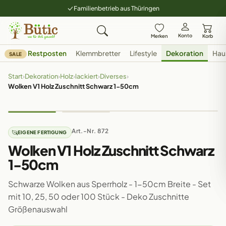
Familienbetrieb aus Thüringen
Konto
Merken
Korb
Restposten
Klemmbretter
Lifestyle
Dekoration
Hau
SALE
Start
›
Dekoration
›
Holz
›
lackiert
›
Diverses
›
Wolken V1 Holz Zuschnitt Schwarz 1-50cm
Art.-Nr. 872
EIGENE FERTIGUNG
Wolken V1 Holz Zuschnitt Schwarz
1-50cm
Schwarze Wolken aus Sperrholz - 1-50cm Breite - Set
mit 10, 25, 50 oder 100 Stück - Deko Zuschnitte
Größenauswahl