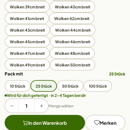
Wolken 39cm breit
Wolken 40cm breit
Wolken 41cm breit
Wolken 42cm breit
Wolken 43cm breit
Wolken 44cm breit
Wolken 45cm breit
Wolken 46cm breit
Wolken 47cm breit
Wolken 48cm breit
Wolken 49cm breit
Wolken 50cm breit
Pack mit
25 Stück
10 Stück
25 Stück
50 Stück
100 Stück
Wird für dich gefertigt · in 2–4 Tagen bei dir
Menge wählen
In den Warenkorb
Merken