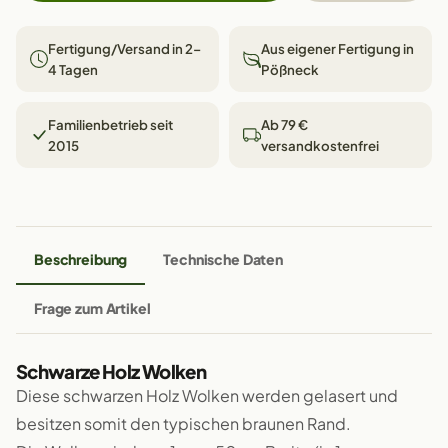
Fertigung/Versand in 2–
Aus eigener Fertigung in
4 Tagen
Pößneck
Familienbetrieb seit
Ab 79 €
2015
versandkostenfrei
Beschreibung
Technische Daten
Frage zum Artikel
Schwarze Holz Wolken
Diese schwarzen Holz Wolken werden gelasert und
besitzen somit den typischen braunen Rand.