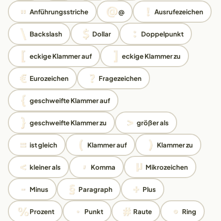
Anführungsstriche
@
Ausrufezeichen
Backslash
Dollar
Doppelpunkt
eckige Klammer auf
eckige Klammer zu
Eurozeichen
Fragezeichen
geschweifte Klammer auf
geschweifte Klammer zu
größer als
ist gleich
Klammer auf
Klammer zu
kleiner als
Komma
Mikrozeichen
Minus
Paragraph
Plus
Prozent
Punkt
Raute
Ring