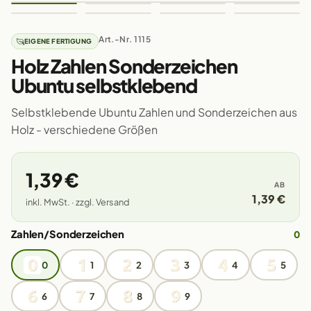
Art.-Nr. 1115
EIGENE FERTIGUNG
Holz Zahlen Sonderzeichen
Ubuntu selbstklebend
Selbstklebende Ubuntu Zahlen und Sonderzeichen aus
Holz - verschiedene Größen
1,39 €
AB
1,39 €
inkl. MwSt. · zzgl. Versand
Zahlen/Sonderzeichen
0
0
1
2
3
4
5
6
7
8
9