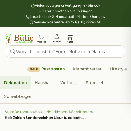
Vieles aus eigener Fertigung in Pößneck
Familienbetrieb aus Thüringen
Lasertechnik & Handarbeit · Made in Germany
Versandkostenfrei ab 79 € (DE) · 99 € (AT)
Konto
Merken
Korb
Restposten
Klemmbretter
Lifestyle
SALE
Dekoration
Haushalt
Wellness
Stempel
Schwibbögen
Start
›
Dekoration
›
Holz
›
selbstklebend
›
Schriftarten
›
Holz Zahlen Sonderzeichen Ubuntu selbstk...