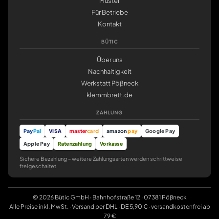
Muster
Für Betriebe
Kontakt
BÜTIC
Über uns
Nachhaltigkeit
Werkstatt Pößneck
klemmbrett.de
ZAHLUNG
Pay
Pal
VISA
master
card
amazon
pay
Google Pay
Apple Pay
Ratenzahlung
Vorkasse
Sichere Bezahlung – weitere Zahlungsarten werden schrittweise
freigeschaltet.
© 2026 Bütic GmbH · Bahnhofstraße 12 · 07381 Pößneck
Alle Preise inkl. MwSt. · Versand per DHL · DE 5,90 € · versandkostenfrei ab
79 €