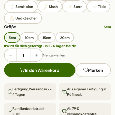
Semikolon
Slash
Stern
Tilde
Und-Zeichen
Größe
5cm
5cm
10cm
15cm
20cm
Wird für dich gefertigt · in 2–4 Tagen bei dir
Menge wählen
In den Warenkorb
Merken
Fertigung/Versand in 2–
Aus eigener Fertigung in
4 Tagen
Pößneck
Familienbetrieb seit
Ab 79 €
2015
versandkostenfrei