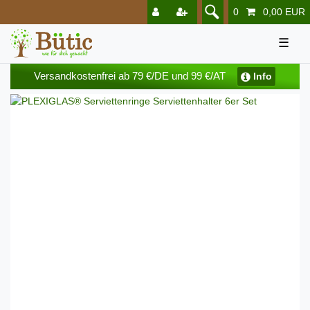
0
0,00 EUR
☰
Versandkostenfrei ab 79 €/DE und 99 €/AT
Info