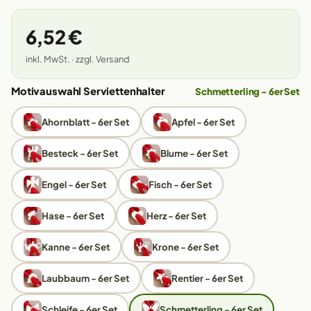
6,52 €
inkl. MwSt. · zzgl. Versand
Motivauswahl Serviettenhalter
Schmetterling - 6er Set
Ahornblatt - 6er Set
Apfel - 6er Set
Besteck - 6er Set
Blume - 6er Set
Engel - 6er Set
Fisch - 6er Set
Hase - 6er Set
Herz - 6er Set
Kanne - 6er Set
Krone - 6er Set
Laubbaum - 6er Set
Rentier - 6er Set
Schleife - 6er Set
Schmetterling - 6er Set