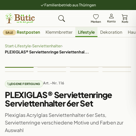
Familienbetrieb aus Thüringen
Konto
Merken
Korb
Restposten
Klemmbretter
Lifestyle
Dekoration
Hau
SALE
Start
›
Lifestyle
›
Serviettenhalter
›
PLEXIGLAS® Serviettenringe Serviettenhal...
Art.-Nr. 116
EIGENE FERTIGUNG
PLEXIGLAS® Serviettenringe
Serviettenhalter 6er Set
Plexiglas Acrylglas Serviettenhalter 6er Sets,
Serviettenringe verschiedene Motive und Farben zur
Auswahl