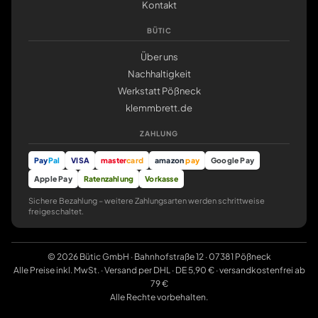
Kontakt
BÜTIC
Über uns
Nachhaltigkeit
Werkstatt Pößneck
klemmbrett.de
ZAHLUNG
Pay
Pal
VISA
master
card
amazon
pay
Google Pay
Apple Pay
Ratenzahlung
Vorkasse
Sichere Bezahlung – weitere Zahlungsarten werden schrittweise
freigeschaltet.
© 2026 Bütic GmbH · Bahnhofstraße 12 · 07381 Pößneck
Alle Preise inkl. MwSt. · Versand per DHL · DE 5,90 € · versandkostenfrei ab
79 €
Alle Rechte vorbehalten.