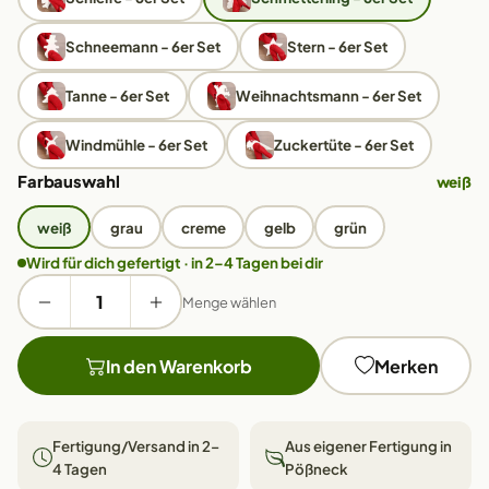
Schneemann - 6er Set
Stern - 6er Set
Tanne - 6er Set
Weihnachtsmann - 6er Set
Windmühle - 6er Set
Zuckertüte - 6er Set
Farbauswahl
weiß
weiß
grau
creme
gelb
grün
Wird für dich gefertigt · in 2–4 Tagen bei dir
Menge wählen
In den Warenkorb
Merken
Fertigung/Versand in 2–
Aus eigener Fertigung in
4 Tagen
Pößneck