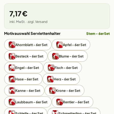
7,17 €
inkl. MwSt. · zzgl. Versand
Motivauswahl Serviettenhalter
Stern - 6er Set
Ahornblatt - 6er Set
Apfel - 6er Set
Besteck - 6er Set
Blume - 6er Set
Engel - 6er Set
Fisch - 6er Set
Hase - 6er Set
Herz - 6er Set
Kanne - 6er Set
Krone - 6er Set
Laubbaum - 6er Set
Rentier - 6er Set
Schleife - 6er Set
Schmetterling - 6er Set