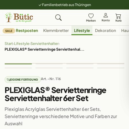
Familienbetrieb aus Thüringen
Konto
Merken
Korb
Restposten
Klemmbretter
Lifestyle
Dekoration
Hau
SALE
Start
›
Lifestyle
›
Serviettenhalter
›
PLEXIGLAS® Serviettenringe Serviettenhal...
Art.-Nr. 116
EIGENE FERTIGUNG
PLEXIGLAS® Serviettenringe
Serviettenhalter 6er Set
Plexiglas Acrylglas Serviettenhalter 6er Sets,
Serviettenringe verschiedene Motive und Farben zur
Auswahl