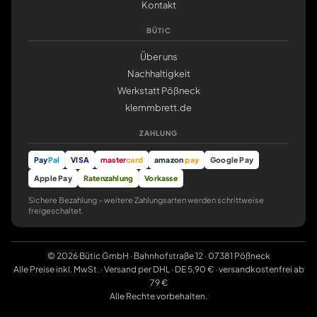
Kontakt
BÜTIC
Über uns
Nachhaltigkeit
Werkstatt Pößneck
klemmbrett.de
ZAHLUNG
Pay
Pal
VISA
master
card
amazon
pay
Google Pay
Apple Pay
Ratenzahlung
Vorkasse
Sichere Bezahlung – weitere Zahlungsarten werden schrittweise
freigeschaltet.
© 2026 Bütic GmbH · Bahnhofstraße 12 · 07381 Pößneck
Alle Preise inkl. MwSt. · Versand per DHL · DE 5,90 € · versandkostenfrei ab
79 €
Alle Rechte vorbehalten.