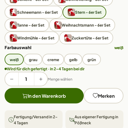
Schneemann - 6er Set
Stern - 6er Set
Tanne - 6er Set
Weihnachtsmann - 6er Set
Windmühle - 6er Set
Zuckertüte - 6er Set
Farbauswahl
weiß
weiß
grau
creme
gelb
grün
Wird für dich gefertigt · in 2–4 Tagen bei dir
Menge wählen
In den Warenkorb
Merken
Fertigung/Versand in 2–
Aus eigener Fertigung in
4 Tagen
Pößneck