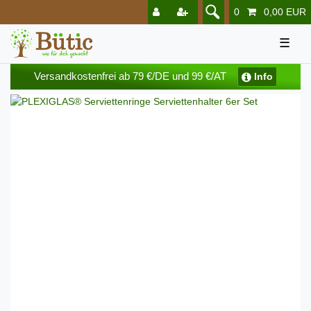
0
0,00 EUR
☰
Versandkostenfrei ab 79 €/DE und 99 €/AT
Info