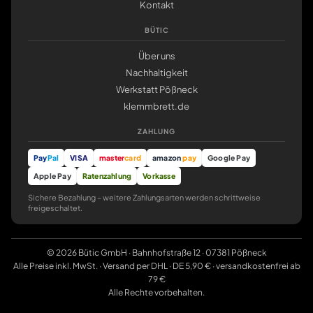
Kontakt
BÜTIC
Über uns
Nachhaltigkeit
Werkstatt Pößneck
klemmbrett.de
ZAHLUNG
Pay
Pal
VISA
master
card
amazon
pay
Google Pay
Apple Pay
Ratenzahlung
Vorkasse
Sichere Bezahlung – weitere Zahlungsarten werden schrittweise
freigeschaltet.
© 2026 Bütic GmbH · Bahnhofstraße 12 · 07381 Pößneck
Alle Preise inkl. MwSt. · Versand per DHL · DE 5,90 € · versandkostenfrei ab
79 €
Alle Rechte vorbehalten.