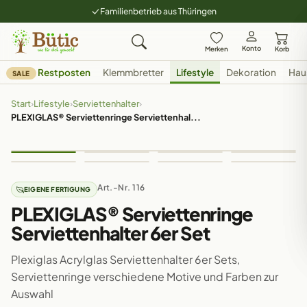
Familienbetrieb aus Thüringen
Konto
Merken
Korb
Restposten
Klemmbretter
Lifestyle
Dekoration
Hau
SALE
Start
›
Lifestyle
›
Serviettenhalter
›
PLEXIGLAS® Serviettenringe Serviettenhal...
Art.-Nr. 116
EIGENE FERTIGUNG
PLEXIGLAS® Serviettenringe
Serviettenhalter 6er Set
Plexiglas Acrylglas Serviettenhalter 6er Sets,
Serviettenringe verschiedene Motive und Farben zur
Auswahl