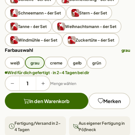
Schneemann - 6er Set
Stern - 6er Set
Tanne - 6er Set
Weihnachtsmann - 6er Set
Windmühle - 6er Set
Zuckertüte - 6er Set
Farbauswahl
grau
weiß
grau
creme
gelb
grün
Wird für dich gefertigt · in 2–4 Tagen bei dir
Menge wählen
In den Warenkorb
Merken
Fertigung/Versand in 2–
Aus eigener Fertigung in
4 Tagen
Pößneck