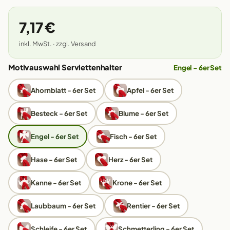
7,17 €
inkl. MwSt. · zzgl. Versand
Motivauswahl Serviettenhalter
Engel - 6er Set
Ahornblatt - 6er Set
Apfel - 6er Set
Besteck - 6er Set
Blume - 6er Set
Engel - 6er Set
Fisch - 6er Set
Hase - 6er Set
Herz - 6er Set
Kanne - 6er Set
Krone - 6er Set
Laubbaum - 6er Set
Rentier - 6er Set
Schleife - 6er Set
Schmetterling - 6er Set