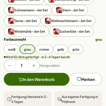
Schneemann - 6er Set
Stern - 6er Set
Tanne - 6er Set
Weihnachtsmann - 6er Set
Windmühle - 6er Set
Zuckertüte - 6er Set
Farbauswahl
grau
weiß
grau
creme
gelb
grün
Wird für dich gefertigt · in 2–4 Tagen bei dir
Menge wählen
In den Warenkorb
Merken
Fertigung/Versand in 2–
Aus eigener Fertigung in
4 Tagen
Pößneck