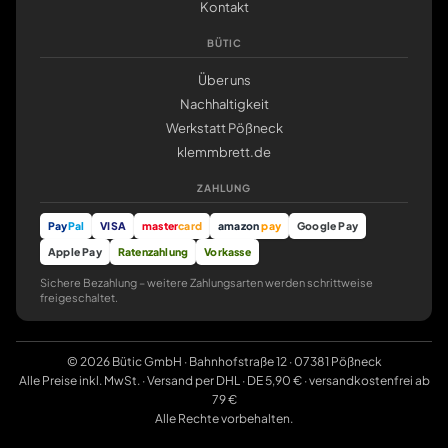
Kontakt
BÜTIC
Über uns
Nachhaltigkeit
Werkstatt Pößneck
klemmbrett.de
ZAHLUNG
Pay
Pal
VISA
master
card
amazon
pay
Google Pay
Apple Pay
Ratenzahlung
Vorkasse
Sichere Bezahlung – weitere Zahlungsarten werden schrittweise
freigeschaltet.
© 2026 Bütic GmbH · Bahnhofstraße 12 · 07381 Pößneck
Alle Preise inkl. MwSt. · Versand per DHL · DE 5,90 € · versandkostenfrei ab
79 €
Alle Rechte vorbehalten.