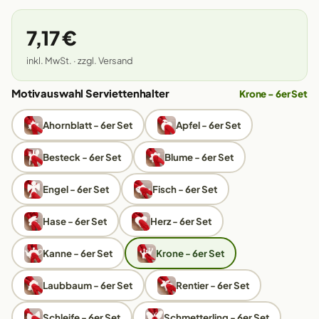
7,17 €
inkl. MwSt. · zzgl. Versand
Motivauswahl Serviettenhalter
Krone - 6er Set
Ahornblatt - 6er Set
Apfel - 6er Set
Besteck - 6er Set
Blume - 6er Set
Engel - 6er Set
Fisch - 6er Set
Hase - 6er Set
Herz - 6er Set
Kanne - 6er Set
Krone - 6er Set
Laubbaum - 6er Set
Rentier - 6er Set
Schleife - 6er Set
Schmetterling - 6er Set