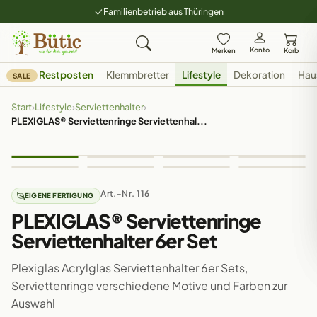
Familienbetrieb aus Thüringen
Konto
Merken
Korb
Restposten
Klemmbretter
Lifestyle
Dekoration
Hau
SALE
Start
›
Lifestyle
›
Serviettenhalter
›
PLEXIGLAS® Serviettenringe Serviettenhal...
Art.-Nr. 116
EIGENE FERTIGUNG
PLEXIGLAS® Serviettenringe
Serviettenhalter 6er Set
Plexiglas Acrylglas Serviettenhalter 6er Sets,
Serviettenringe verschiedene Motive und Farben zur
Auswahl