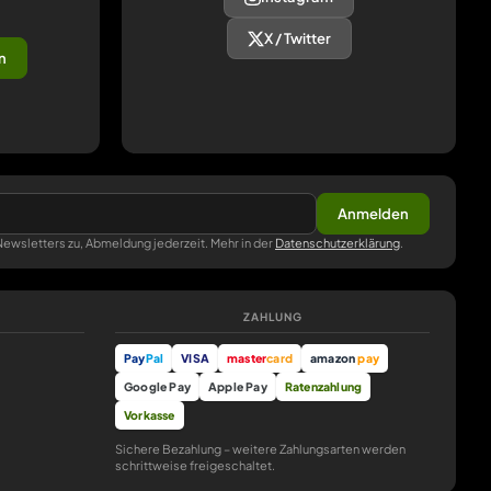
X / Twitter
n
Anmelden
ewsletters zu, Abmeldung jederzeit. Mehr in der
Datenschutzerklärung
.
ZAHLUNG
Pay
Pal
VISA
master
card
amazon
pay
Google Pay
Apple Pay
Ratenzahlung
Vorkasse
Sichere Bezahlung – weitere Zahlungsarten werden
schrittweise freigeschaltet.