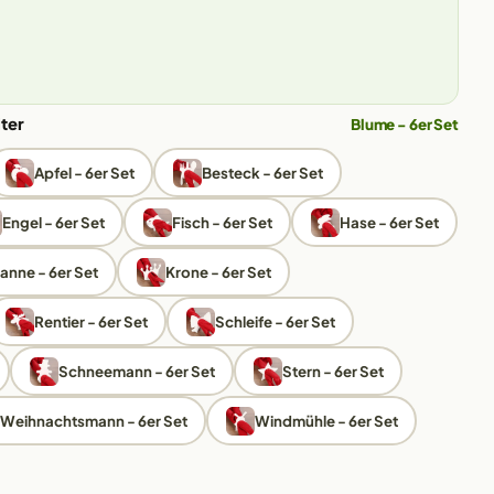
ter
Blume - 6er Set
Apfel - 6er Set
Besteck - 6er Set
Engel - 6er Set
Fisch - 6er Set
Hase - 6er Set
anne - 6er Set
Krone - 6er Set
Rentier - 6er Set
Schleife - 6er Set
Schneemann - 6er Set
Stern - 6er Set
Weihnachtsmann - 6er Set
Windmühle - 6er Set