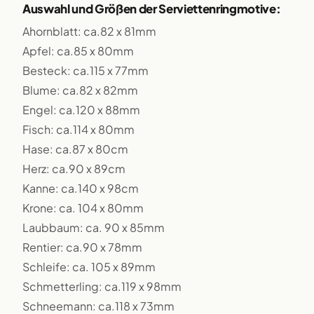
Auswahl und Größen der Serviettenringmotive:
Ahornblatt: ca.82 x 81mm
Apfel: ca.85 x 80mm
Besteck: ca.115 x 77mm
Blume: ca.82 x 82mm
Engel: ca.120 x 88mm
Fisch: ca.114 x 80mm
Hase: ca.87 x 80cm
Herz: ca.90 x 89cm
Kanne: ca.140 x 98cm
Krone: ca. 104 x 80mm
Laubbaum: ca. 90 x 85mm
Rentier: ca.90 x 78mm
Schleife: ca. 105 x 89mm
Schmetterling: ca.119 x 98mm
Schneemann: ca.118 x 73mm