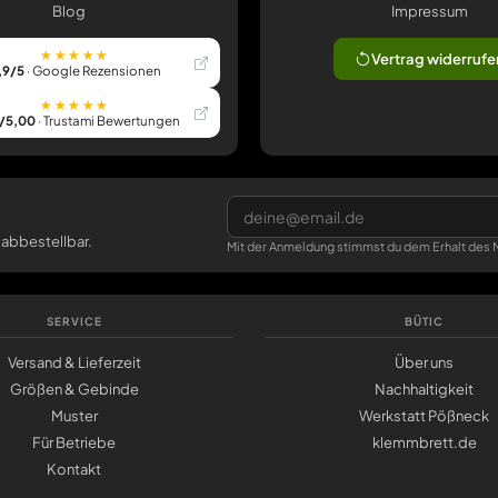
Blog
Impressum
★★★★★
Vertrag widerrufe
,9/5
· Google Rezensionen
★★★★★
/5,00
· Trustami Bewertungen
 abbestellbar.
Mit der Anmeldung stimmst du dem Erhalt des N
SERVICE
BÜTIC
Versand & Lieferzeit
Über uns
Größen & Gebinde
Nachhaltigkeit
Muster
Werkstatt Pößneck
Für Betriebe
klemmbrett.de
Kontakt