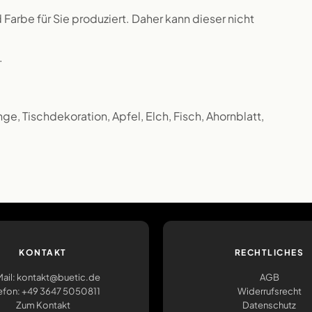
 Farbe für Sie produziert. Daher kann dieser nicht
.
inge, Tischdekoration, Apfel, Elch, Fisch, Ahornblatt,
KONTAKT
RECHTLICHES
ail: kontakt@buetic.de
AGB
efon: +49 3647 5050811
Widerrufsrecht
Zum Kontakt
Datenschutz