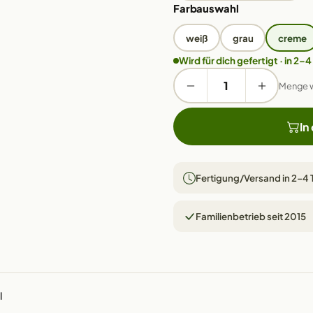
Farbauswahl
weiß
grau
creme
Wird für dich gefertigt · in 2–4
Menge 
In
Fertigung/Versand in 2–4
Familienbetrieb seit 2015
l