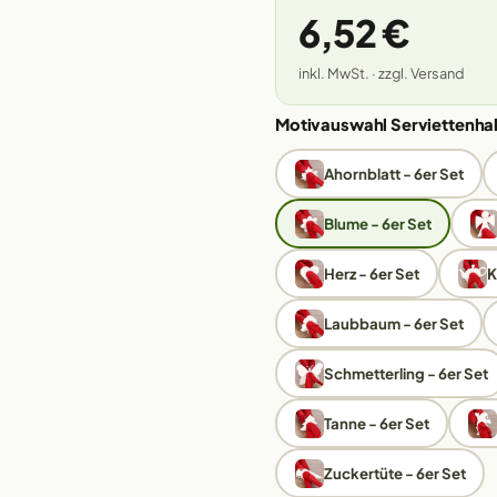
6,52 €
inkl. MwSt. · zzgl. Versand
Motivauswahl Serviettenhal
Ahornblatt - 6er Set
Blume - 6er Set
Herz - 6er Set
K
Laubbaum - 6er Set
Schmetterling - 6er Set
Tanne - 6er Set
Zuckertüte - 6er Set