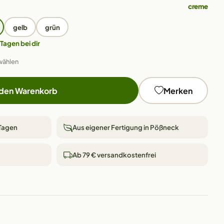
creme
gelb
grün
 Tagen bei dir
wählen
 den Warenkorb
Merken
 Tagen
Aus eigener Fertigung in Pößneck
Ab 79 € versandkostenfrei