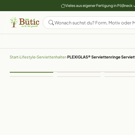
Vieles aus eigener Fertigung in Pößneck
Start
›
Lifestyle
›
Serviettenhalter
›
PLEXIGLAS® Serviettenringe Serviet