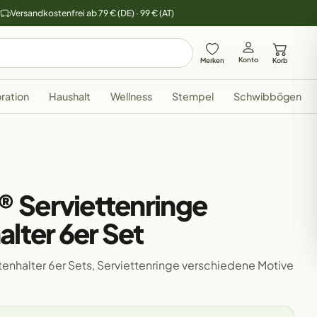
y
Versandkostenfrei ab 79 € (DE) · 99 € (AT)
Konto
Merken
Korb
ration
Haushalt
Wellness
Stempel
Schwibbögen
 Serviettenringe
alter 6er Set
ttenhalter 6er Sets, Serviettenringe verschiedene Motive