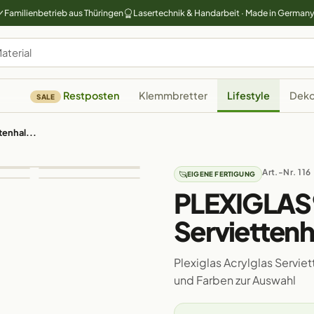
Familienbetrieb aus Thüringen
Lasertechnik & Handarbeit · Made in German
Restposten
Klemmbretter
Lifestyle
Deko
SALE
tenhal...
Art.-Nr. 116
EIGENE FERTIGUNG
PLEXIGLAS®
Serviettenh
Plexiglas Acrylglas Servie
und Farben zur Auswahl