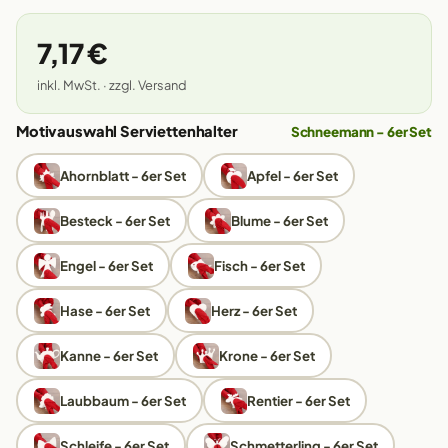
7,17 €
inkl. MwSt. · zzgl. Versand
Motivauswahl Serviettenhalter
Schneemann - 6er Set
Ahornblatt - 6er Set
Apfel - 6er Set
Besteck - 6er Set
Blume - 6er Set
Engel - 6er Set
Fisch - 6er Set
Hase - 6er Set
Herz - 6er Set
Kanne - 6er Set
Krone - 6er Set
Laubbaum - 6er Set
Rentier - 6er Set
Schleife - 6er Set
Schmetterling - 6er Set