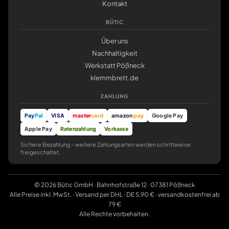
Kontakt
BÜTIC
Über uns
Nachhaltigkeit
Werkstatt Pößneck
klemmbrett.de
ZAHLUNG
Pay
Pal
VISA
master
card
amazon
pay
Google Pay
Apple Pay
Ratenzahlung
Vorkasse
Sichere Bezahlung – weitere Zahlungsarten werden schrittweise
freigeschaltet.
© 2026 Bütic GmbH · Bahnhofstraße 12 · 07381 Pößneck
Alle Preise inkl. MwSt. · Versand per DHL · DE 5,90 € · versandkostenfrei ab
79 €
Alle Rechte vorbehalten.