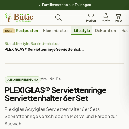
Familienbetrieb aus Thüringen
Konto
Merken
Korb
Restposten
Klemmbretter
Lifestyle
Dekoration
Hau
SALE
Start
›
Lifestyle
›
Serviettenhalter
›
PLEXIGLAS® Serviettenringe Serviettenhal...
Art.-Nr. 116
EIGENE FERTIGUNG
PLEXIGLAS® Serviettenringe
Serviettenhalter 6er Set
Plexiglas Acrylglas Serviettenhalter 6er Sets,
Serviettenringe verschiedene Motive und Farben zur
Auswahl