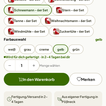
Schneemann - 6er Set
Stern - 6er Set
Tanne - 6er Set
Weihnachtsmann - 6er Set
Windmühle - 6er Set
Zuckertüte - 6er Set
Farbauswahl
gelb
weiß
grau
creme
gelb
grün
Wird für dich gefertigt · in 2–4 Tagen bei dir
Menge wählen
In den Warenkorb
Merken
Fertigung/Versand in 2–
Aus eigener Fertigung in
4 Tagen
Pößneck