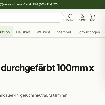
y
Versandkostenfrei ab 79 € (DE) · 99 € (AT)
Konto
Merken
Korb
ration
Haushalt
Wellness
Stempel
Schwibbögen
 durchgefärbt 100mm x
nndauer 4h, geruchsneutral, rußarm mit
d