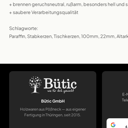
+ brennen geruchsneutral, rußarm, besonders hell und s
+ saubere Verarbeitungsqualität
Schlagworte:
Paraffin, Stabkerzen, Tischkerzen, 100mm, 22mm, Altar
E-M
Tel
Bütic GmbH
Holzwaren aus Pößneck — aus eigener
Fertigung in Thüringen, seit 2015.
4