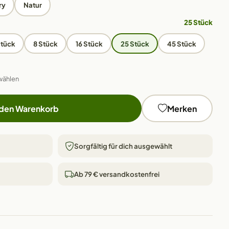
ry
Natur
25 Stück
Stück
8 Stück
16 Stück
25 Stück
45 Stück
wählen
 den Warenkorb
Merken
Sorgfältig für dich ausgewählt
Ab 79 € versandkostenfrei