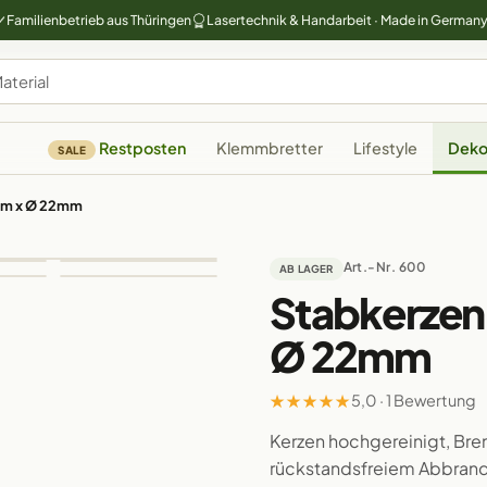
Familienbetrieb aus Thüringen
Lasertechnik & Handarbeit · Made in German
Restposten
Klemmbretter
Lifestyle
Deko
SALE
mm x Ø 22mm
Art.-Nr. 600
AB LAGER
Stabkerzen
Ø 22mm
★
★
★
★
★
5,0 · 1 Bewertung
Kerzen hochgereinigt, Bre
rückstandsfreiem Abbran