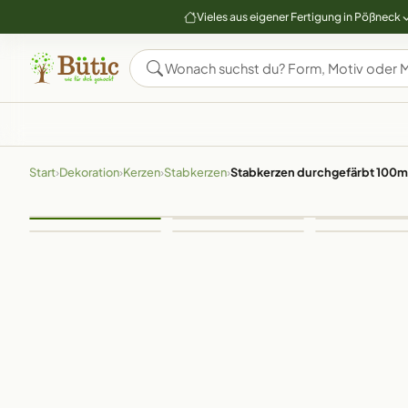
Vieles aus eigener Fertigung in Pößneck
Start
›
Dekoration
›
Kerzen
›
Stabkerzen
›
Stabkerzen durchgefärbt 100