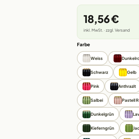
18,56 €
inkl. MwSt. · zzgl. Versand
Farbe
Weiss
Dunkelr
Schwarz
Gelb
Pink
Anthrazit
Salbei
Pastell 
Dunkelgrün
La
Kieferngrün
Ja