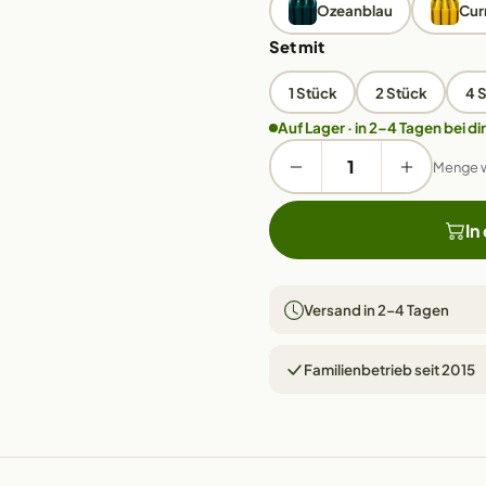
Ozeanblau
Cur
Set mit
1 Stück
2 Stück
4 
Auf Lager · in 2–4 Tagen bei dir
Menge 
In
Versand in 2–4 Tagen
Familienbetrieb seit 2015