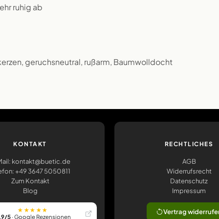
ehr ruhig ab
kerzen, geruchsneutral, rußarm, Baumwolldocht
KONTAKT
RECHTLICHES
ail: kontakt@buetic.de
AGB
efon: +49 3647 5050811
Widerrufsrecht
Zum Kontakt
Datenschutz
Blog
Impressum
★★★★★
Vertrag widerrufe
,9/5
· Google Rezensionen