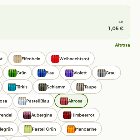
AB
1,05 €
Altrosa
ot
Elfenbein
Weihnachtsrot
Grün
Blau
Violett
Grau
Türkis
Schlamm
Taupe
Rosa
Pastell Blau
Altrosa
vendel
Aubergine
Himbeerrot
degrün
Pastell Grün
Mandarine