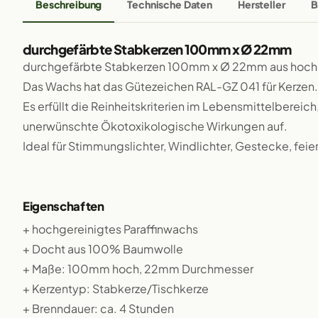
Beschreibung
Technische Daten
Hersteller
B
durchgefärbte Stabkerzen 100mm x Ø 22mm
durchgefärbte Stabkerzen 100mm x Ø 22mm aus hochge
Das Wachs hat das Gütezeichen RAL-GZ 041 für Kerzen.
Es erfüllt die Reinheitskriterien im Lebensmittelbereich,
unerwünschte Ökotoxikologische Wirkungen auf.
Ideal für Stimmungslichter, Windlichter, Gestecke, fei
Eigenschaften
+ hochgereinigtes Paraffinwachs
+ Docht aus 100% Baumwolle
+ Maße: 100mm hoch, 22mm Durchmesser
+ Kerzentyp: Stabkerze/Tischkerze
+ Brenndauer: ca. 4 Stunden