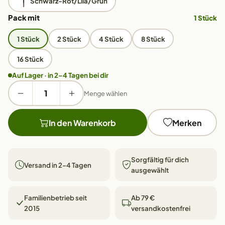
Schwarz-Rot/Lila/Grün
Pack mit
1 Stück
1 Stück
2 Stück
4 Stück
8 Stück
16 Stück
Auf Lager · in 2–4 Tagen bei dir
Menge wählen
In den Warenkorb
Merken
Sorgfältig für dich
Versand in 2–4 Tagen
ausgewählt
Familienbetrieb seit
Ab 79 €
2015
versandkostenfrei