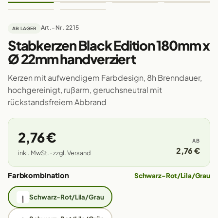
Art.-Nr. 2215
AB LAGER
Stabkerzen Black Edition 180mm x
Ø 22mm handverziert
Kerzen mit aufwendigem Farbdesign, 8h Brenndauer,
hochgereinigt, rußarm, geruchsneutral mit
rückstandsfreiem Abbrand
2,76 €
AB
2,76 €
inkl. MwSt. · zzgl. Versand
Farbkombination
Schwarz-Rot/Lila/Grau
Schwarz-Rot/Lila/Grau