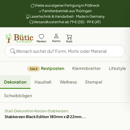
Vieles aus eigener Fertigung in Pößneck
Familienbetrieb aus Thüringen
Lasertechnik & Handarbeit · Made in Germany
Versandkostenfrei ab 79 € (DE) · 99 € (AT)
Konto
Merken
Korb
Restposten
Klemmbretter
Lifestyle
SALE
Dekoration
Haushalt
Wellness
Stempel
Schwibbögen
Start
›
Dekoration
›
Kerzen
›
Stabkerzen
›
Stabkerzen Black Edition 180mm x Ø 22mm...