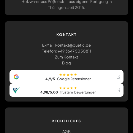
Holzwaren aus Pößneck — aus eigener Fertigung in
Thüringen, seit 2015.
KONTAKT
E-Mail: kontakt@buetic.de
Telefon: +49 3647 5050811
Zum Kontakt
Blog
★★★★★
4,9/5
· Google Rezensionen
★★★★★
4,98/5,00
· Trustami Bewertungen
RECHTLICHES
AGB