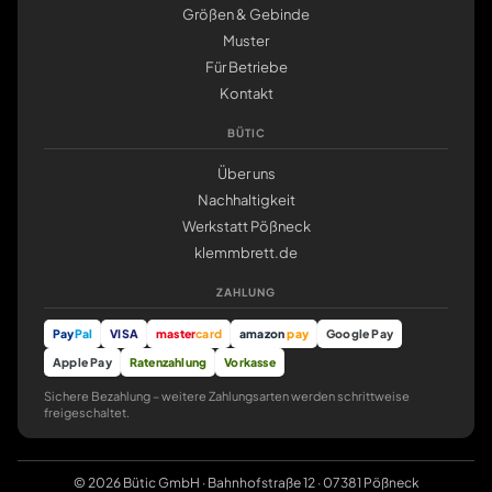
Größen & Gebinde
Muster
Für Betriebe
Kontakt
BÜTIC
Über uns
Nachhaltigkeit
Werkstatt Pößneck
klemmbrett.de
ZAHLUNG
Pay
Pal
VISA
master
card
amazon
pay
Google Pay
Apple Pay
Ratenzahlung
Vorkasse
Sichere Bezahlung – weitere Zahlungsarten werden schrittweise
freigeschaltet.
© 2026 Bütic GmbH · Bahnhofstraße 12 · 07381 Pößneck