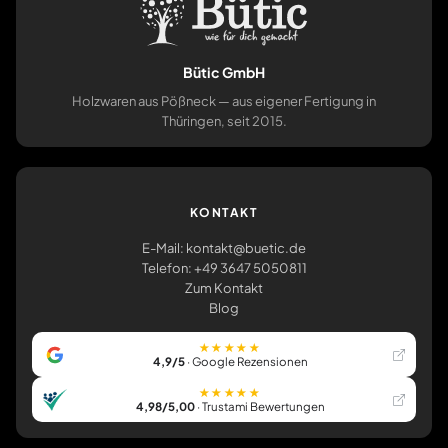
Bütic GmbH
Holzwaren aus Pößneck — aus eigener Fertigung in
Thüringen, seit 2015.
KONTAKT
E-Mail: kontakt@buetic.de
Telefon: +49 3647 5050811
Zum Kontakt
Blog
★★★★★
4,9/5
· Google Rezensionen
★★★★★
4,98/5,00
· Trustami Bewertungen