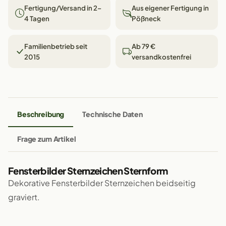
Fertigung/Versand in 2–
Aus eigener Fertigung in
4 Tagen
Pößneck
Familienbetrieb seit
Ab 79 €
2015
versandkostenfrei
Beschreibung
Technische Daten
Frage zum Artikel
Fensterbilder Sternzeichen Sternform
Dekorative Fensterbilder Sternzeichen beidseitig
graviert.