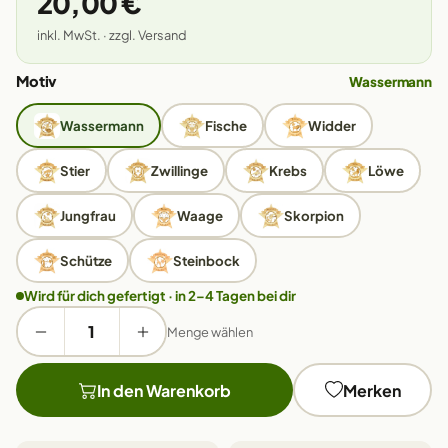
20,00 €
inkl. MwSt. · zzgl. Versand
Motiv
Wassermann
Wassermann
Fische
Widder
Stier
Zwillinge
Krebs
Löwe
Jungfrau
Waage
Skorpion
Schütze
Steinbock
Wird für dich gefertigt · in 2–4 Tagen bei dir
Menge wählen
In den Warenkorb
Merken