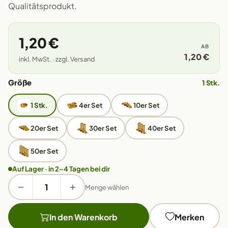
Qualitätsprodukt.
1,20 €
AB
1,20 €
inkl. MwSt. · zzgl. Versand
Größe
1 Stk.
1 Stk.
4er Set
10er Set
20er Set
30er Set
40er Set
50er Set
Auf Lager · in 2–4 Tagen bei dir
Menge wählen
In den Warenkorb
Merken