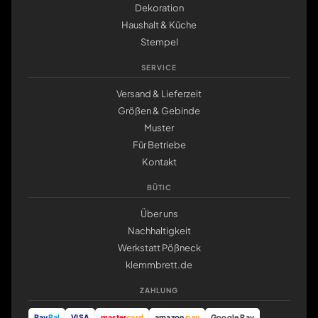
Dekoration
Haushalt & Küche
Stempel
SERVICE
Versand & Lieferzeit
Größen & Gebinde
Muster
Für Betriebe
Kontakt
BÜTIC
Über uns
Nachhaltigkeit
Werkstatt Pößneck
klemmbrett.de
ZAHLUNG
Pay
Pal
VISA
master
card
amazon
pay
Google Pay