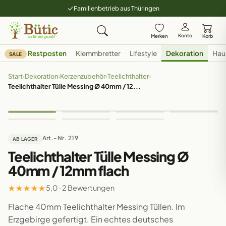
Familienbetrieb aus Thüringen
Konto
Merken
Korb
Restposten
Klemmbretter
Lifestyle
Dekoration
Hau
SALE
Start
›
Dekoration
›
Kerzenzubehör
›
Teelichthalter
›
Teelichthalter Tülle Messing Ø 40mm / 12...
Art.-Nr. 219
AB LAGER
Teelichthalter Tülle Messing Ø
40mm / 12mm flach
★
★
★
★
★
5,0 · 2 Bewertungen
Flache 40mm Teelichthalter Messing Tüllen. Im
Erzgebirge gefertigt. Ein echtes deutsches