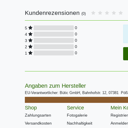
Kundenrezensionen
(0)
0
5
0
4
0
3
0
2
0
1
Angaben zum Hersteller
EU-Verantwortlicher: Bütic GmbH, Bahnhofstr. 12, 07381 Pö
Shop
Service
Mein K
Zahlungsarten
Fotogalerie
Registrie
Versandkosten
Nachhaltigkeit
Anmelde