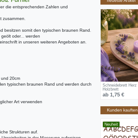
neueste Artikel
ier die entsprechenden Zahlen und
ext zusammen.
nd besitzen somit den typischen braunen Rand.
 geölt oder... werden
inschrift in unseren weiteren Angeboten an.
m und 20cm
n den typischen braunen Rand und werden durch
Schneidebrett Herz
Holzbrett
ab 1,75 €
glicher Art verwenden
Kunden kauften 
Neuheit
iche Strukturen auf.
ne Unreinheiten in der Maserung aufweisen.