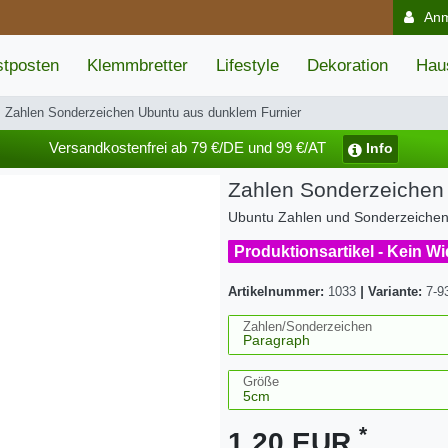
An
tposten
Klemmbretter
Lifestyle
Dekoration
Hau
Zahlen Sonderzeichen Ubuntu aus dunklem Furnier
Versandkostenfrei ab 79 €/DE und 99 €/AT
Info
Zahlen Sonderzeichen
Ubuntu Zahlen und Sonderzeichen 
Produktionsartikel - Kein W
Artikelnummer:
1033
|
Variante:
7-9
Zahlen/Sonderzeichen
Größe
*
1,20 EUR