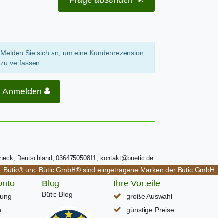
Frage absenden
Melden Sie sich an, um eine Kundenrezension
zu verfassen.
Anmelden
ßneck, Deutschland, 036475050811, kontakt@buetic.de
Bütic® und Bütic GmbH® sind eingetragene Marken der Bütic GmbH
onto
Blog
Ihre Vorteile
Bütic Blog
rung
große Auswahl
n
günstige Preise