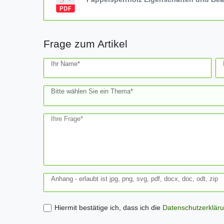
Frage zum Artikel
Ceres::Template.mailFormHoneypotLabel
Ihr Name*
Bitte wählen Sie ein Thema*
Ihre Frage*
Anhang - erlaubt ist jpg, png, svg, pdf, docx, doc, odt, zip
Hiermit bestätige ich, dass ich die
Daten­schutz­erklär