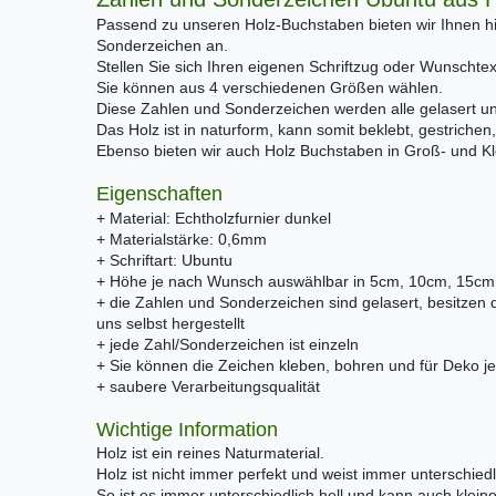
Passend zu unseren Holz-Buchstaben bieten wir Ihnen h
Sonderzeichen an.
Stellen Sie sich Ihren eigenen Schriftzug oder Wunscht
Sie können aus 4 verschiedenen Größen wählen.
Diese Zahlen und Sonderzeichen werden alle gelasert u
Das Holz ist in naturform, kann somit beklebt, gestrichen,
Ebenso bieten wir auch Holz Buchstaben in Groß- und Kle
Eigenschaften
+ Material: Echtholzfurnier dunkel
+ Materialstärke: 0,6mm
+ Schriftart: Ubuntu
+ Höhe je nach Wunsch auswählbar in 5cm, 10cm, 15c
+ die Zahlen und Sonderzeichen sind gelasert, besitze
uns selbst hergestellt
+ jede Zahl/Sonderzeichen ist einzeln
+ Sie können die Zeichen kleben, bohren und für Deko je
+ saubere Verarbeitungsqualität
Wichtige Information
Holz ist ein reines Naturmaterial.
Holz ist nicht immer perfekt und weist immer unterschiedl
So ist es immer unterschiedlich hell und kann auch klei