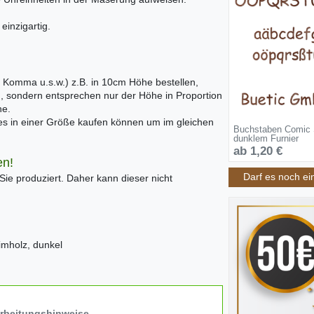
inzigartig.
 Komma u.s.w.) z.B. in 10cm Höhe bestellen,
ß, sondern entsprechen nur der Höhe in Proportion
he.
les in einer Größe kaufen können um im gleichen
Buchstaben Comic
dunklem Furnier
ab 1,20 €
en!
Darf es noch ei
 Sie produziert. Daher kann dieser nicht
imholz, dunkel
arbeitungshinweise