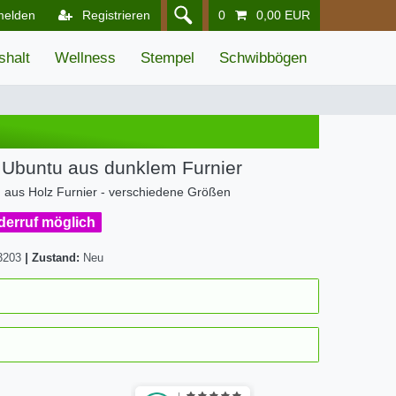
melden
Registrieren
0
0,00 EUR
shalt
Wellness
Stempel
Schwibbögen
 Ubuntu aus dunklem Furnier
aus Holz Furnier - verschiedene Größen
iderruf möglich
3203
|
Zustand:
Neu