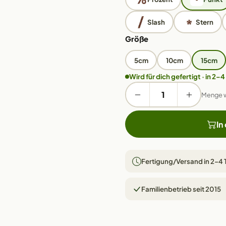
Slash
Stern
Größe
5cm
10cm
15cm
Wird für dich gefertigt · in 2–4
Menge 
In
Fertigung/Versand in 2–4
Familienbetrieb seit 2015