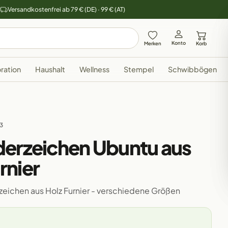
y
Versandkostenfrei ab 79 € (DE) · 99 € (AT)
Konto
Merken
Korb
ration
Haushalt
Wellness
Stempel
Schwibbögen
33
derzeichen Ubuntu aus
rnier
eichen aus Holz Furnier - verschiedene Größen