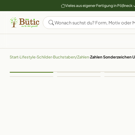
Vieles aus eigener Fertigung in Pößneck
Start
›
Lifestyle
›
Schilder
›
Buchstaben/Zahlen
›
Zahlen Sonderzeichen U