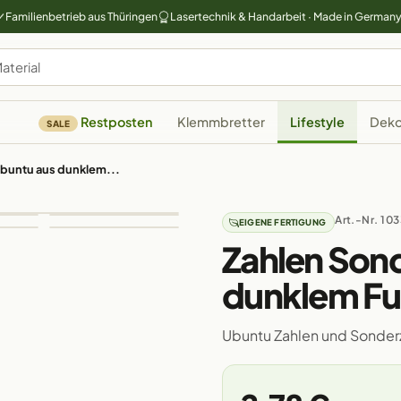
Familienbetrieb aus Thüringen
Lasertechnik & Handarbeit · Made in German
Restposten
Klemmbretter
Lifestyle
Deko
SALE
buntu aus dunklem...
Art.-Nr. 10
EIGENE FERTIGUNG
Zahlen Son
dunklem Fu
Ubuntu Zahlen und Sonderz