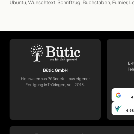
Ubuntu, Wunschtext, Schriftzug, Buchstaben, Furnier, L
E-M
Tel
Bütic GmbH
Holzwaren aus Pößneck — aus eigener
Fertigung in Thüringen, seit 2015.
4
4,98