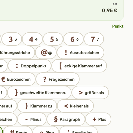
AB
0,95 €
Punkt
3
4
5
6
7
führungsstriche
@
Ausrufezeichen
ar
Doppelpunkt
eckige Klammer auf
Eurozeichen
Fragezeichen
f
geschweifte Klammer zu
größer als
er auf
Klammer zu
kleiner als
eichen
Minus
Paragraph
Plus
Raute
Ring
Semikolon