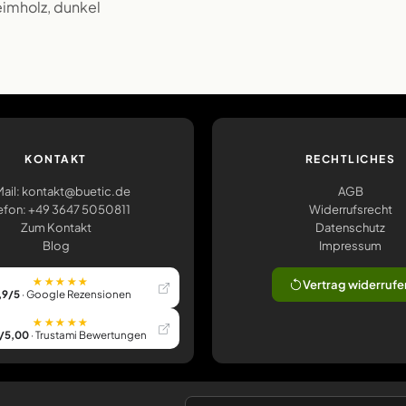
eimholz, dunkel
KONTAKT
RECHTLICHES
ail: kontakt@buetic.de
AGB
efon: +49 3647 5050811
Widerrufsrecht
Zum Kontakt
Datenschutz
Blog
Impressum
★★★★★
Vertrag widerrufe
,9/5
· Google Rezensionen
★★★★★
/5,00
· Trustami Bewertungen