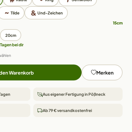
Tilde
Und-Zeichen
15cm
20cm
 Tagen bei dir
wählen
 den Warenkorb
Merken
 Tagen
Aus eigener Fertigung in Pößneck
Ab 79 € versandkostenfrei