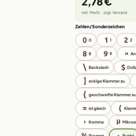
2,78 €
inkl. MwSt. · zzgl. Versand
Zahlen/Sonderzeichen
0
1
2
8
9
An
Backslash
Doll
eckige Klammer zu
geschweifte Klammer au
ist gleich
Klamm
Komma
Mikroz
Prozent
Punkt