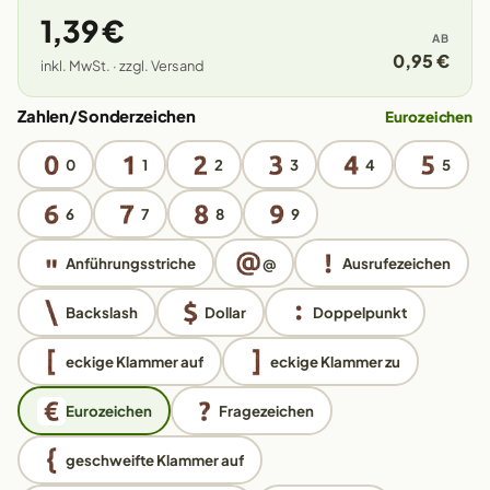
1,39 €
AB
0,95 €
inkl. MwSt. · zzgl. Versand
Zahlen/Sonderzeichen
Eurozeichen
0
1
2
3
4
5
6
7
8
9
Anführungsstriche
@
Ausrufezeichen
Backslash
Dollar
Doppelpunkt
eckige Klammer auf
eckige Klammer zu
Eurozeichen
Fragezeichen
geschweifte Klammer auf