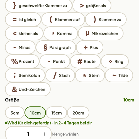
geschweifte Klammer zu
größer als
ist gleich
Klammer auf
Klammer zu
kleiner als
Komma
Mikrozeichen
Minus
Paragraph
Plus
Prozent
Punkt
Raute
Ring
Semikolon
Slash
Stern
Tilde
Und-Zeichen
Größe
10cm
5cm
10cm
15cm
20cm
Wird für dich gefertigt · in 2–4 Tagen bei dir
Menge wählen