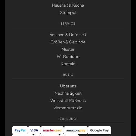
Haushalt & Küche
Stempel
SERVICE
Versand & Lieferzeit
Größen & Gebinde
Muster
Für Betriebe
Kontakt
BÜTIC
Über uns
Nachhaltigkeit
Werkstatt Pößneck
klemmbrett.de
ZAHLUNG
Pay
Pal
VISA
master
card
amazon
pay
Google Pay