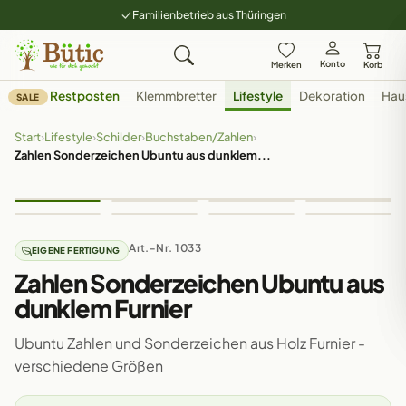
Familienbetrieb aus Thüringen
Konto
Merken
Korb
Restposten
Klemmbretter
Lifestyle
Dekoration
Hau
SALE
Start
›
Lifestyle
›
Schilder
›
Buchstaben/Zahlen
›
Zahlen Sonderzeichen Ubuntu aus dunklem...
Art.-Nr. 1033
EIGENE FERTIGUNG
Zahlen Sonderzeichen Ubuntu aus
dunklem Furnier
Ubuntu Zahlen und Sonderzeichen aus Holz Furnier -
verschiedene Größen