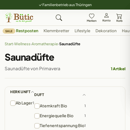
Familienbetrieb aus Thüringen
Konto
Merken
Korb
Restposten
Klemmbretter
Lifestyle
Dekoration
Hau
SALE
Start
›
Wellness
›
Aromatherapie
›
Saunadüfte
Saunadüfte
Saunadüfte von Primavera
1 Artikel
HERKUNFT
DUFT
Ab Lager
1
Atemkraft Bio
1
Energiequelle Bio
1
Tiefenentspannung Bio
1