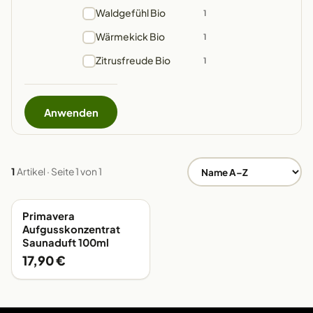
Waldgefühl Bio
1
Wärmekick Bio
1
Zitrusfreude Bio
1
Anwenden
1
Artikel · Seite 1 von 1
Primavera
AB LAGER
Aufgusskonzentrat
Saunaduft 100ml
17,90 €