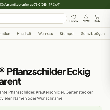
y
Versandkostenfrei ab 79 € (DE) · 99 € (AT)
Konto
Merken
Korb
ration
Haushalt
Wellness
Stempel
Schwibbögen
 Pflanzschilder Eckig
arent
nte Pflanzschilder, Kräuterschilder, Gartenstecker,
mit vielen Namen oder Wunschname