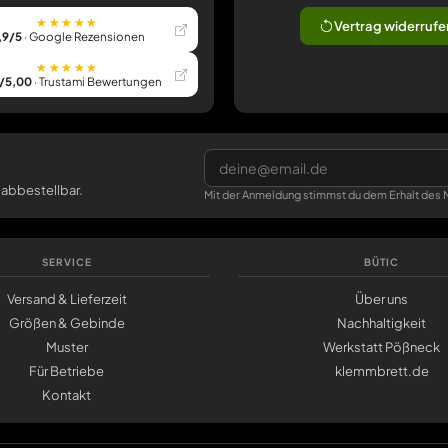
★★★★★
Vertrag widerrufe
,9/5
· Google Rezensionen
★★★★★
/5,00
· Trustami Bewertungen
 abbestellbar.
Mit der Anmeldung stimmst du dem Erhalt des N
SERVICE
BÜTIC
Versand & Lieferzeit
Über uns
Größen & Gebinde
Nachhaltigkeit
Muster
Werkstatt Pößneck
Für Betriebe
klemmbrett.de
Kontakt