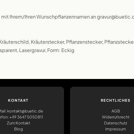
l mit Ihrem/Ihren Wunschpflanzennamen an gravur@buetic.
, Kräuterschild, Kräuterstecker, Pflanzenstecker, Pflanzstecker
sparent, Lasergravur, Form: Eckig
KONTAKT
RECHTLICHES
ail: kontakt@buetic.de
AGB
efon: +49 3647 5050811
Widerrufsrecht
Zum Kontakt
Datenschutz
Blog
Impressum