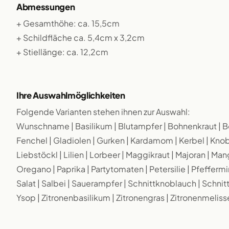
Abmessungen
+ Gesamthöhe: ca. 15,5cm
+ Schildfläche ca. 5,4cm x 3,2cm
+ Stiellänge: ca. 12,2cm
Ihre Auswahlmöglichkeiten
Folgende Varianten stehen ihnen zur Auswahl:
Wunschname | Basilikum | Blutampfer | Bohnenkraut | Borr
Fenchel | Gladiolen | Gurken | Kardamom | Kerbel | Knobla
Liebstöckl | Lilien | Lorbeer | Maggikraut | Majoran | Man
Oregano | Paprika | Partytomaten | Petersilie | Pfeffermi
Salat | Salbei | Sauerampfer | Schnittknoblauch | Schnit
Ysop | Zitronenbasilikum | Zitronengras | Zitronenmeliss