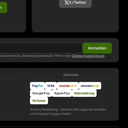
X / Twitter
n
Anmelden
ewsletters zu, Abmeldung jederzeit. Mehr in der
Datenschutzerklärung
.
ZAHLUNG
Pay
Pal
VISA
master
card
amazon
pay
Google Pay
Apple Pay
Ratenzahlung
Vorkasse
Sichere Bezahlung – weitere Zahlungsarten werden
schrittweise freigeschaltet.