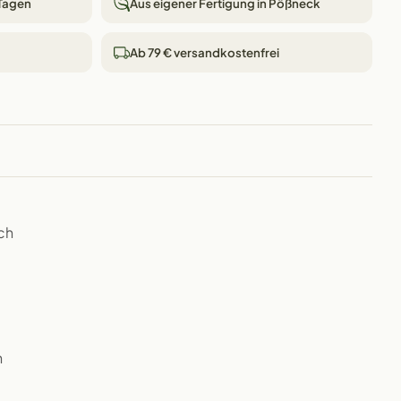
 Tagen
Aus eigener Fertigung in Pößneck
Ab 79 € versandkostenfrei
ch
h