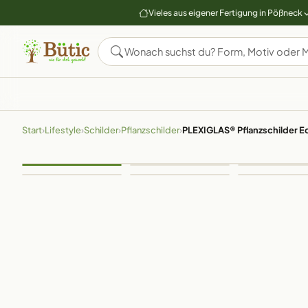
Vieles aus eigener Fertigung in Pößneck
Start
›
Lifestyle
›
Schilder
›
Pflanzschilder
›
PLEXIGLAS® Pflanzschilder Eck