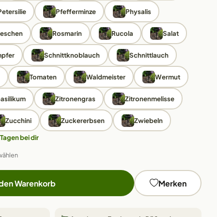
Petersilie
Pfefferminze
Physalis
ieschen
Rosmarin
Rucola
Salat
pfer
Schnittknoblauch
Schnittlauch
Tomaten
Waldmeister
Wermut
asilikum
Zitronengras
Zitronenmelisse
Zucchini
Zuckererbsen
Zwiebeln
 Tagen bei dir
wählen
 den Warenkorb
Merken