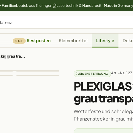
Familienbetrieb aus Thüringen
Lasertechnik & Handarbeit · Made in German
Restposten
Klemmbretter
Lifestyle
Deko
SALE
ig grau tra...
Art.-Nr. 127
EIGENE FERTIGUNG
PLEXIGLAS®
grau transp
Wetterfeste und sehr elega
Pflanzenstecker in grau 