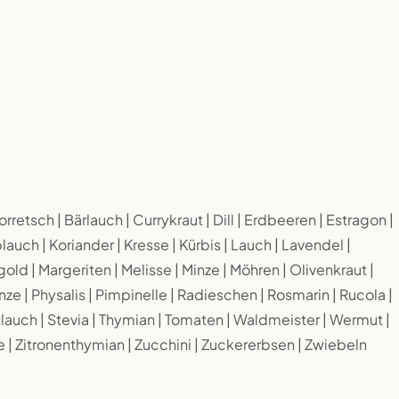
etsch | Bärlauch | Currykraut | Dill | Erdbeeren | Estragon |
uch | Koriander | Kresse | Kürbis | Lauch | Lavendel |
gold | Margeriten | Melisse | Minze | Möhren | Olivenkraut |
nze | Physalis | Pimpinelle | Radieschen | Rosmarin | Rucola |
tlauch | Stevia | Thymian | Tomaten | Waldmeister | Wermut |
e | Zitronenthymian | Zucchini | Zuckererbsen | Zwiebeln