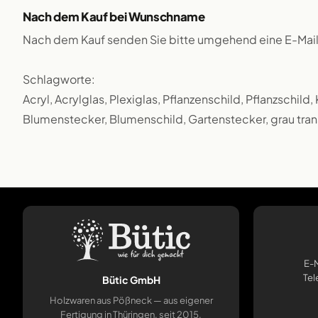
Nach dem Kauf bei Wunschname
Nach dem Kauf senden Sie bitte umgehend eine E-Mai
Schlagworte:
Acryl, Acrylglas, Plexiglas, Pflanzenschild, Pflanzschild
Blumenstecker, Blumenschild, Gartenstecker, grau tran
E-M
Tel
Bütic GmbH
Holzwaren aus Pößneck — aus eigener
Fertigung in Thüringen, seit 2015.