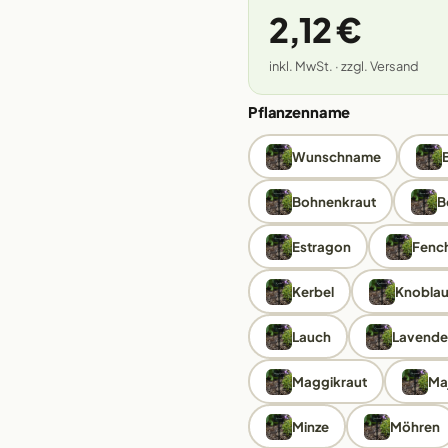
2,12 €
inkl. MwSt. · zzgl. Versand
Pflanzenname
Wunschname
Bohnenkraut
B
Estragon
Fench
Kerbel
Knobla
Lauch
Lavende
Maggikraut
Ma
Minze
Möhren