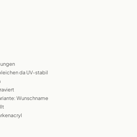
rbungen
bleichen da UV-stabil
n
raviert
Variante: Wunschname
lt
arkenacryl