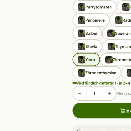
Partytomaten
Pimpinelle
Rad
Salbei
Saueram
Stevia
Thymian
Ysop
Zitronenb
Zitronenthymian
Wird für dich gefertigt · in 2–4
Menge 
In