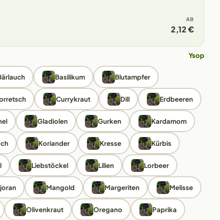
AB
2,12 €
Ysop
Bärlauch
Basilikum
Blutampfer
orretsch
Currykraut
Dill
Erdbeeren
el
Gladiolen
Gurken
Kardamom
uch
Koriander
Kresse
Kürbis
l
Liebstöckel
Lilien
Lorbeer
joran
Mangold
Margeriten
Melisse
Olivenkraut
Oregano
Paprika