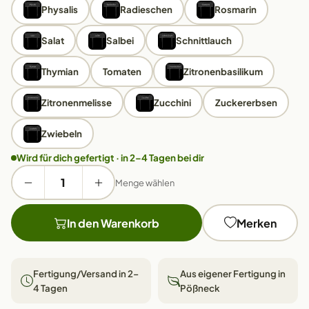
Physalis
Radieschen
Rosmarin
Salat
Salbei
Schnittlauch
Thymian
Tomaten
Zitronenbasilikum
Zitronenmelisse
Zucchini
Zuckererbsen
Zwiebeln
Wird für dich gefertigt · in 2–4 Tagen bei dir
Menge wählen
In den Warenkorb
Merken
Fertigung/Versand in 2–
Aus eigener Fertigung in
4 Tagen
Pößneck