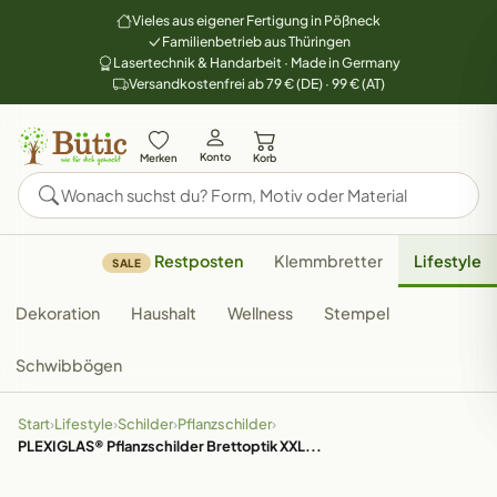
Vieles aus eigener Fertigung in Pößneck
Familienbetrieb aus Thüringen
Lasertechnik & Handarbeit · Made in Germany
Versandkostenfrei ab 79 € (DE) · 99 € (AT)
Konto
Merken
Korb
Restposten
Klemmbretter
Lifestyle
SALE
Dekoration
Haushalt
Wellness
Stempel
Schwibbögen
Start
›
Lifestyle
›
Schilder
›
Pflanzschilder
›
PLEXIGLAS® Pflanzschilder Brettoptik XXL...