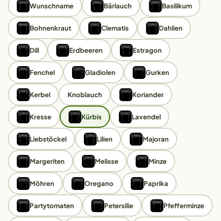
Wunschname
Bärlauch
Basilikum
Bohnenkraut
Clematis
Dahlien
Dill
Erdbeeren
Estragon
Fenchel
Gladiolen
Gurken
Kerbel
Knoblauch
Koriander
Kresse
Kürbis
Lavendel
Liebstöckel
Lilien
Majoran
Margeriten
Melisse
Minze
Möhren
Oregano
Paprika
Partytomaten
Petersilie
Pfefferminze