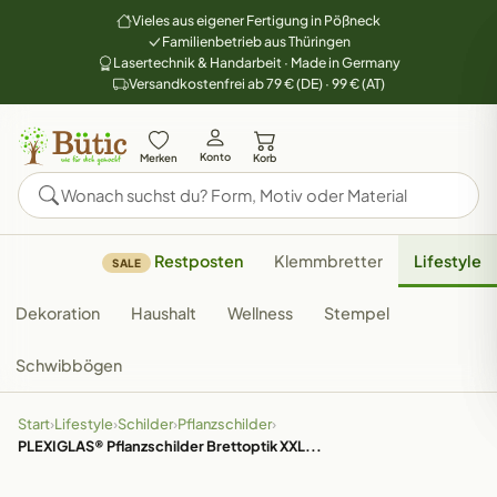
Vieles aus eigener Fertigung in Pößneck
Familienbetrieb aus Thüringen
Lasertechnik & Handarbeit · Made in Germany
Versandkostenfrei ab 79 € (DE) · 99 € (AT)
Konto
Merken
Korb
Restposten
Klemmbretter
Lifestyle
SALE
Dekoration
Haushalt
Wellness
Stempel
Schwibbögen
Start
›
Lifestyle
›
Schilder
›
Pflanzschilder
›
PLEXIGLAS® Pflanzschilder Brettoptik XXL...