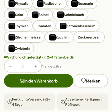
Physalis
Radieschen
Rosmarin
Salat
Salbei
Schnittlauch
Thymian
Tomaten
Zitronenbasilikum
Zitronenmelisse
Zucchini
Zuckererbsen
Zwiebeln
Wird für dich gefertigt · in 2–4 Tagen bei dir
Menge wählen
In den Warenkorb
Merken
Fertigung/Versand in 2–
Aus eigener Fertigung in
4 Tagen
Pößneck