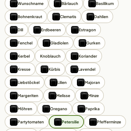
Wunschname
Bärlauch
Basilikum
Bohnenkraut
Clematis
Dahlien
Dill
Erdbeeren
Estragon
Fenchel
Gladiolen
Gurken
Kerbel
Knoblauch
Koriander
Kresse
Kürbis
Lavendel
Liebstöckel
Lilien
Majoran
Margeriten
Melisse
Minze
Möhren
Oregano
Paprika
Partytomaten
Petersilie
Pfefferminze