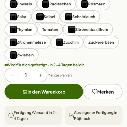
Physalis
Radieschen
Rosmarin
Salat
Salbei
Schnittlauch
Thymian
Tomaten
Zitronenbasilikum
Zitronenmelisse
Zucchini
Zuckererbsen
Zwiebeln
Wird für dich gefertigt · in 2–4 Tagen bei dir
Menge wählen
In den Warenkorb
Merken
Fertigung/Versand in 2–
Aus eigener Fertigung in
4 Tagen
Pößneck