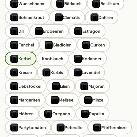
Wunschname
Bärlauch
Basilikum
Bohnenkraut
Clematis
Dahlien
Dill
Erdbeeren
Estragon
Fenchel
Gladiolen
Gurken
Kerbel
Knoblauch
Koriander
Kresse
Kürbis
Lavendel
Liebstöckel
Lilien
Majoran
Margeriten
Melisse
Minze
Möhren
Oregano
Paprika
Partytomaten
Petersilie
Pfefferminze