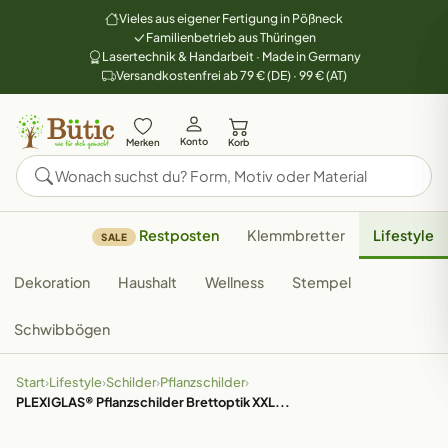
Vieles aus eigener Fertigung in Pößneck
Familienbetrieb aus Thüringen
Lasertechnik & Handarbeit · Made in Germany
Versandkostenfrei ab 79 € (DE) · 99 € (AT)
Konto
Merken
Korb
Restposten
Klemmbretter
Lifestyle
SALE
Dekoration
Haushalt
Wellness
Stempel
Schwibbögen
Start
›
Lifestyle
›
Schilder
›
Pflanzschilder
›
PLEXIGLAS® Pflanzschilder Brettoptik XXL...