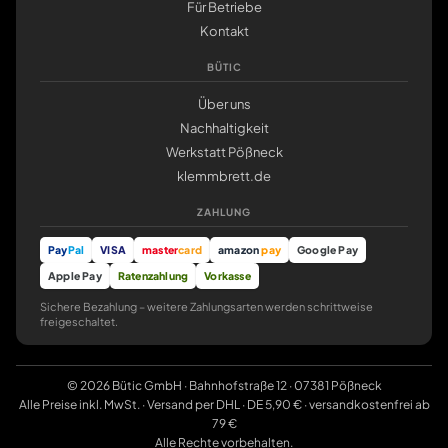
Für Betriebe
Kontakt
BÜTIC
Über uns
Nachhaltigkeit
Werkstatt Pößneck
klemmbrett.de
ZAHLUNG
Pay
Pal
VISA
master
card
amazon
pay
Google Pay
Apple Pay
Ratenzahlung
Vorkasse
Sichere Bezahlung – weitere Zahlungsarten werden schrittweise
freigeschaltet.
© 2026 Bütic GmbH · Bahnhofstraße 12 · 07381 Pößneck
Alle Preise inkl. MwSt. · Versand per DHL · DE 5,90 € · versandkostenfrei ab
79 €
Alle Rechte vorbehalten.