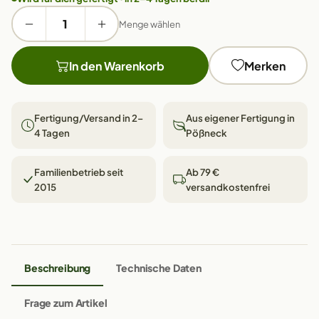
Menge wählen
In den Warenkorb
Merken
Fertigung/Versand in 2–
Aus eigener Fertigung in
4 Tagen
Pößneck
Familienbetrieb seit
Ab 79 €
2015
versandkostenfrei
Beschreibung
Technische Daten
Frage zum Artikel