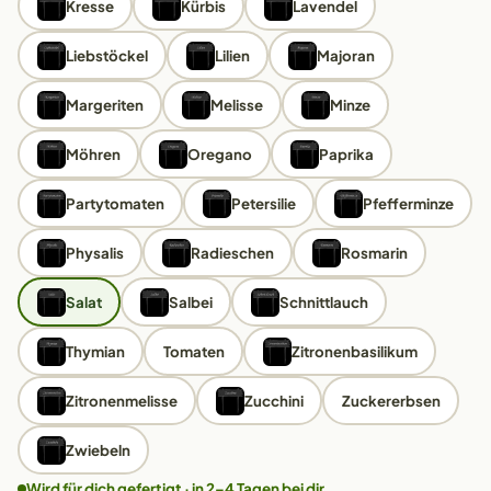
Kresse
Kürbis
Lavendel
Liebstöckel
Lilien
Majoran
Margeriten
Melisse
Minze
Möhren
Oregano
Paprika
Partytomaten
Petersilie
Pfefferminze
Physalis
Radieschen
Rosmarin
Salat
Salbei
Schnittlauch
Thymian
Tomaten
Zitronenbasilikum
Zitronenmelisse
Zucchini
Zuckererbsen
Zwiebeln
Wird für dich gefertigt · in 2–4 Tagen bei dir