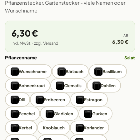
Pflanzenstecker, Gartenstecker - viele Namen oder
Wunschname
6,30 €
AB
6,30 €
inkl. MwSt. · zzgl. Versand
Pflanzenname
Salat
Wunschname
Bärlauch
Basilikum
Bohnenkraut
Clematis
Dahlien
Dill
Erdbeeren
Estragon
Fenchel
Gladiolen
Gurken
Kerbel
Knoblauch
Koriander