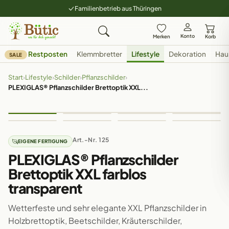
Familienbetrieb aus Thüringen
Konto
Merken
Korb
Restposten
Klemmbretter
Lifestyle
Dekoration
Hau
SALE
Start
›
Lifestyle
›
Schilder
›
Pflanzschilder
›
PLEXIGLAS® Pflanzschilder Brettoptik XXL...
Art.-Nr. 125
EIGENE FERTIGUNG
PLEXIGLAS® Pflanzschilder
Brettoptik XXL farblos
transparent
Wetterfeste und sehr elegante XXL Pflanzschilder in
Holzbrettoptik, Beetschilder, Kräuterschilder,