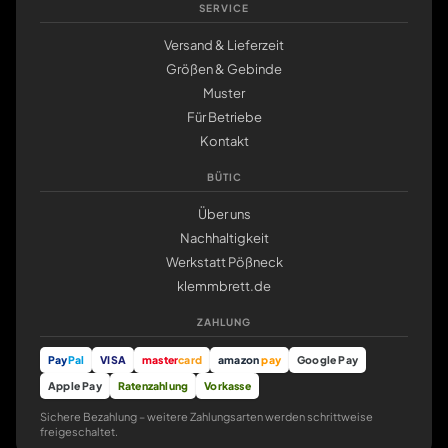
SERVICE
Versand & Lieferzeit
Größen & Gebinde
Muster
Für Betriebe
Kontakt
BÜTIC
Über uns
Nachhaltigkeit
Werkstatt Pößneck
klemmbrett.de
ZAHLUNG
Pay
Pal
VISA
master
card
amazon
pay
Google Pay
Apple Pay
Ratenzahlung
Vorkasse
Sichere Bezahlung – weitere Zahlungsarten werden schrittweise
freigeschaltet.