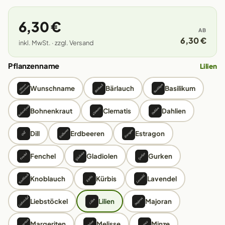
6,30 €
AB
6,30 €
inkl. MwSt. · zzgl. Versand
Pflanzenname
Lilien
Wunschname
Bärlauch
Basilikum
Bohnenkraut
Clematis
Dahlien
Dill
Erdbeeren
Estragon
Fenchel
Gladiolen
Gurken
Knoblauch
Kürbis
Lavendel
Liebstöckel
Lilien
Majoran
Margeriten
Melisse
Minze