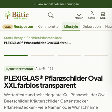
Familienbetrieb aus Thüringen
Konto
Merken
Korb
Restposten
Klemmbretter
Lifestyle
Dekoration
Hau
SALE
Start
›
Lifestyle
›
Schilder
›
Pflanzschilder
›
PLEXIGLAS® Pflanzschilder Oval XXL farbl...
Art.-Nr. 128
EIGENE FERTIGUNG
PLEXIGLAS® Pflanzschilder Oval
XXL farblos transparent
Wetterfeste und sehr elegante XXL Pflanzschilder Oval,
Beetschilder, Kräuterschilder, Gartenstecker,
Pflanzenstecker - viele Namen oder Wunschname