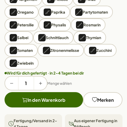
Oregano
Paprika
Partytomaten
Petersilie
Physalis
Rosmarin
Salbei
Schnittlauch
Thymian
Tomaten
Zitronenmelisse
Zucchini
Zwiebeln
Wird für dich gefertigt · in 2–4 Tagen bei dir
Menge wählen
In den Warenkorb
Merken
Fertigung/Versand in 2–
Aus eigener Fertigung in
4 Tagen
Pößneck