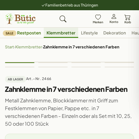
Familienbetrieb aus Thüringen
Konto
Merken
Korb
Restposten
Klemmbretter
Lifestyle
Dekoration
Hau
SALE
Start
›
Klemmbretter
›
Zahnklemme in 7 verschiedenen Farben
Art.-Nr. 2466
AB LAGER
Zahnklemme in 7 verschiedenen Farben
Metall Zahnklemme, Blockklammer mit Griff zum
Festklemmen von Papier, Pappe etc. in 7
verschiedenen Farben - Einzeln oder als Set mit 10, 25,
50 oder 100 Stück