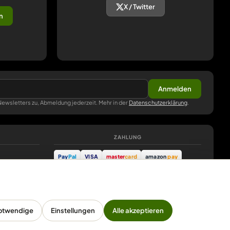
X / Twitter
n
Anmelden
ewsletters zu, Abmeldung jederzeit. Mehr in der
Datenschutzerklärung
.
ZAHLUNG
Pay
Pal
VISA
master
card
amazon
pay
Google Pay
Apple Pay
Ratenzahlung
Vorkasse
Sichere Bezahlung – weitere Zahlungsarten werden
schrittweise freigeschaltet.
otwendige
Einstellungen
Alle akzeptieren