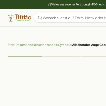
Vieles aus eigener Fertigung in Pößneck
Start
›
Dekoration
›
Holz
›
unbehandelt
›
Symbole
›
Allsehendes Auge Caod