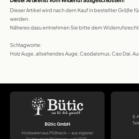
Dieser Artikel ist vom Widerruf ausgeschlossen!
Dieser Artikel wird nach dem Kauf in bestellter Größe f
werden.
Näheres dazu entnehmen Sie bitte dem Widerrufsrecht
Schlagworte:
Holz Auge, allsehendes Auge, Caodaismus, Cao Dai, Aug
E-M
Tel
Bütic GmbH
Holzwaren aus Pößneck — aus eigener