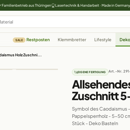
Familienbetrieb aus Thüringen
Lasertechnik & Handarbeit · Made in German
Restposten
Klemmbretter
Lifestyle
Deko
SALE
aismus Holz Zuschni...
Art.-Nr. 29
EIGENE FERTIGUNG
Allsehende
Zuschnitt 
Symbol des Caodaismus - 
Pappelsperrholz - 5-50 cm 
Stück - Deko Basteln