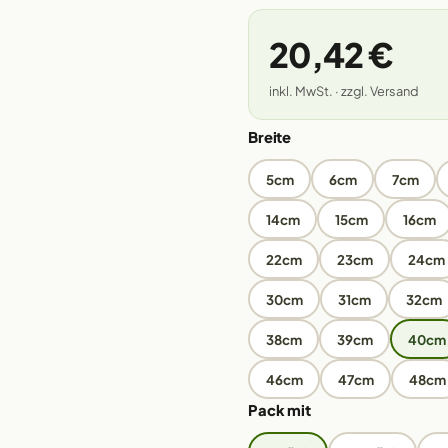
20,42 €
inkl. MwSt. · zzgl. Versand
Breite
5cm
6cm
7cm
14cm
15cm
16cm
22cm
23cm
24cm
30cm
31cm
32cm
38cm
39cm
40cm
46cm
47cm
48cm
Pack mit