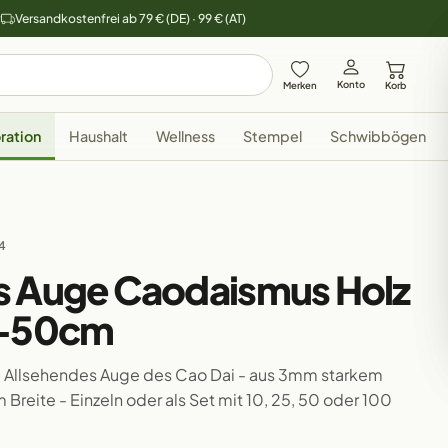
y
Versandkostenfrei ab 79 € (DE) · 99 € (AT)
Konto
Merken
Korb
ration
Haushalt
Wellness
Stempel
Schwibbögen
14
s Auge Caodaismus Holz
5-50cm
Allsehendes Auge des Cao Dai - aus 3mm starkem
Breite - Einzeln oder als Set mit 10, 25, 50 oder 100