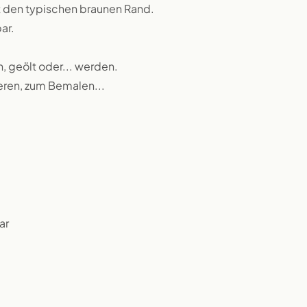
t den typischen braunen Rand.
ar.
n, geölt oder... werden.
ieren, zum Bemalen...
ar