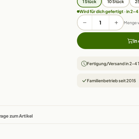
1 Stück
10 Stück
2
Wird für dich gefertigt · in 2–4
Menge 
In
Fertigung/Versand in 2–4
Familienbetrieb seit 2015
rage zum Artikel