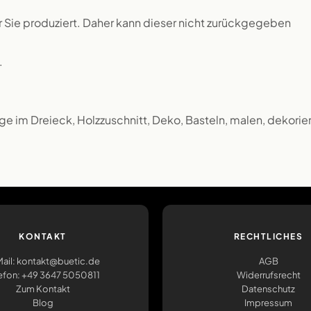
ür Sie produziert. Daher kann dieser nicht zurückgegeben
.
e im Dreieck, Holzzuschnitt, Deko, Basteln, malen, dekorie
KONTAKT
RECHTLICHES
ail: kontakt@buetic.de
AGB
efon: +49 3647 5050811
Widerrufsrecht
Zum Kontakt
Datenschutz
Blog
Impressum