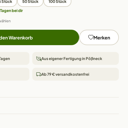
5 Stück
50 Stück
100 Stück
 Tagen bei dir
wählen
 den Warenkorb
Merken
 Tagen
Aus eigener Fertigung in Pößneck
Ab 79 € versandkostenfrei