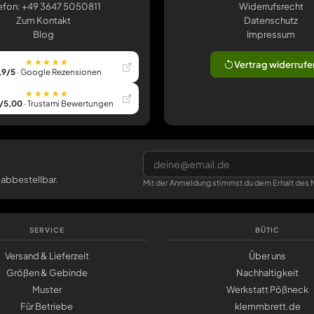
efon: +49 3647 5050811
Widerrufsrecht
Zum Kontakt
Datenschutz
Blog
Impressum
★★★★★
Vertrag widerrufe
,9/5
· Google Rezensionen
★★★★★
/5,00
· Trustami Bewertungen
 abbestellbar.
Mit der Anmeldung stimmst du dem Erhalt des N
SERVICE
BÜTIC
Versand & Lieferzeit
Über uns
Größen & Gebinde
Nachhaltigkeit
Muster
Werkstatt Pößneck
Für Betriebe
klemmbrett.de