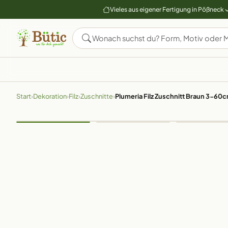
Vieles aus eigener Fertigung in Pößneck
Start
›
Dekoration
›
Filz
›
Zuschnitte
›
Plumeria Filz Zuschnitt Braun 3-60