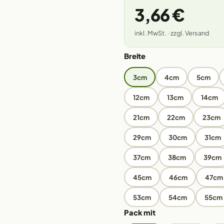
3,66 €
inkl. MwSt. · zzgl. Versand
Breite
3cm
4cm
5cm
12cm
13cm
14cm
21cm
22cm
23cm
29cm
30cm
31cm
37cm
38cm
39cm
45cm
46cm
47cm
53cm
54cm
55cm
Pack mit