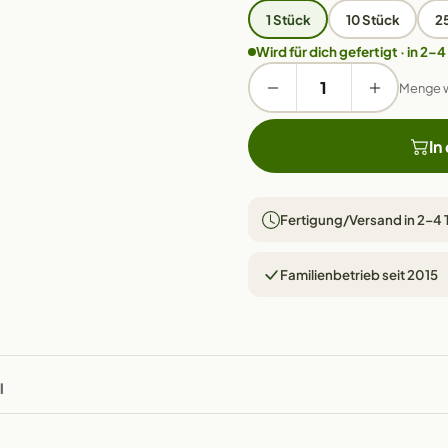
1 Stück
10 Stück
2
Wird für dich gefertigt · in 2–4
Menge 
In
Fertigung/Versand in 2–4
Familienbetrieb seit 2015
l