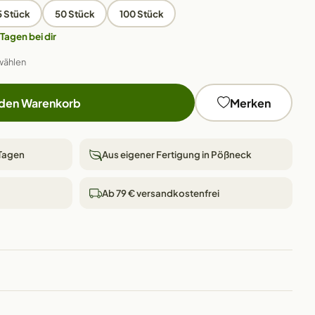
5 Stück
50 Stück
100 Stück
 Tagen bei dir
wählen
 den Warenkorb
Merken
 Tagen
Aus eigener Fertigung in Pößneck
Ab 79 € versandkostenfrei