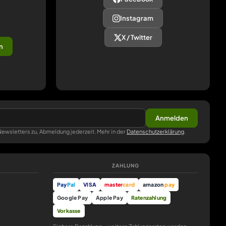
Instagram
X / Twitter
n
Anmelden
ewsletters zu, Abmeldung jederzeit. Mehr in der
Datenschutzerklärung
.
ZAHLUNG
Pay
Pal
VISA
master
card
amazon
pay
Google Pay
Apple Pay
Ratenzahlung
Vorkasse