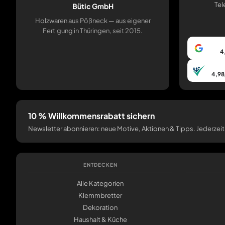
Tel
Bütic GmbH
Holzwaren aus Pößneck — aus eigener
Fertigung in Thüringen, seit 2015.
4
4,98
10 % Willkommensrabatt sichern
Newsletter abonnieren: neue Motive, Aktionen & Tipps. Jederzeit
ENTDECKEN
Alle Kategorien
Klemmbretter
Dekoration
Haushalt & Küche