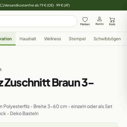
y
Versandkostenfrei ab 79 € (DE) · 99 € (AT)
Konto
Merken
Korb
ration
Haushalt
Wellness
Stempel
Schwibbögen
8
z Zuschnitt Braun 3-
 Polyesterfilz - Breite 3-60 cm - einzeln oder als Set
ück - Deko Basteln