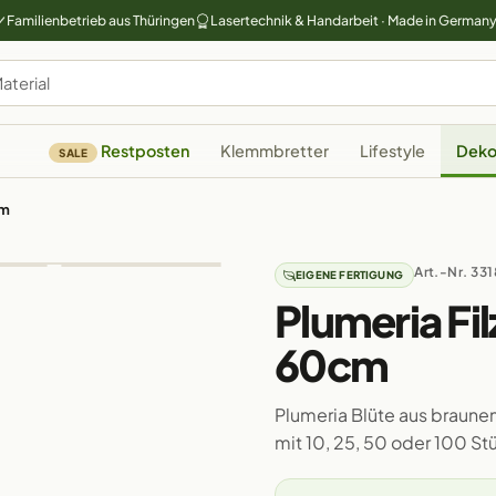
Familienbetrieb aus Thüringen
Lasertechnik & Handarbeit · Made in German
Restposten
Klemmbretter
Lifestyle
Deko
SALE
cm
Art.-Nr. 331
EIGENE FERTIGUNG
Plumeria Fil
60cm
Plumeria Blüte aus braunem
mit 10, 25, 50 oder 100 St