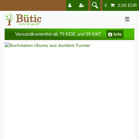
0
0,00 EUR
☰
Versandkostenfrei ab 79 €/DE und 99 €/AT
Info