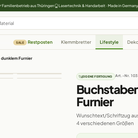
Familienbetrieb aus Thüringen
Lasertechnik & Handarbeit · Made in German
Restposten
Klemmbretter
Lifestyle
Deko
SALE
 dunklem Furnier
Art.-Nr. 10
EIGENE FERTIGUNG
Buchstaben
Furnier
Wunschtext/Schriftzug aus
4 verschiedenen Größen