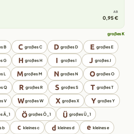
AB
0,95 €
großes K
s B
großes C
großes D
großes E
s G
großes H
großes I
großes J
s L
großes M
großes N
großes O
es Q
großes R
großes S
großes T
s V
großes W
großes X
großes Y
s Ä_1
großes Ö_1
großes Ü_1
s b
kleines c
kleines d
kleines e