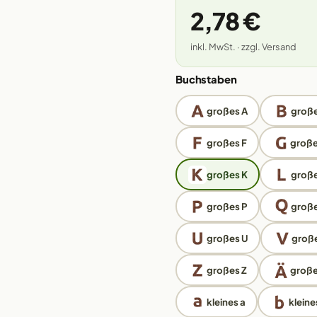
2,78 €
inkl. MwSt. · zzgl. Versand
Buchstaben
großes A
große
großes F
große
großes K
große
großes P
groß
großes U
große
großes Z
große
kleines a
kleine