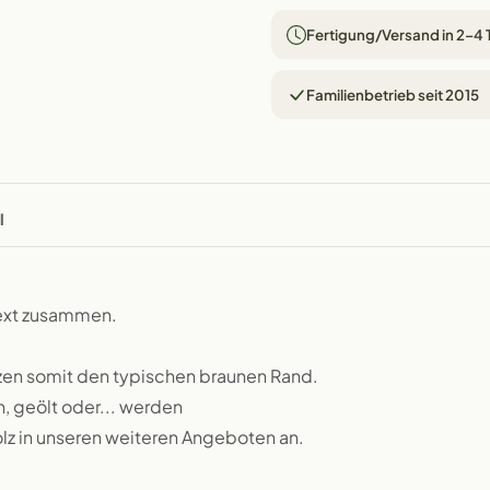
Fertigung/Versand in 2–4
Familienbetrieb seit 2015
l
text zusammen.
zen somit den typischen braunen Rand.
n, geölt oder... werden
lz in unseren weiteren Angeboten an.