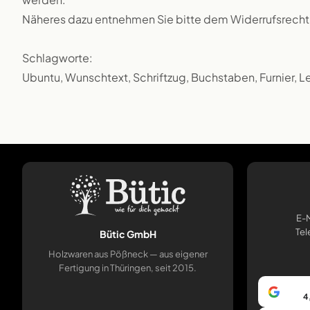
Näheres dazu entnehmen Sie bitte dem Widerrufsrecht
Schlagworte:
Ubuntu, Wunschtext, Schriftzug, Buchstaben, Furnier, L
E-M
Tel
Bütic GmbH
Holzwaren aus Pößneck — aus eigener
Fertigung in Thüringen, seit 2015.
4