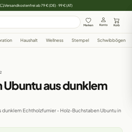
y
Versandkostenfrei ab 79 € (DE) · 99 € (AT)
Konto
Merken
Korb
ration
Haushalt
Wellness
Stempel
Schwibbögen
32
 Ubuntu aus dunklem
 dunklem Echtholzfurnier - Holz-Buchstaben Ubuntu in