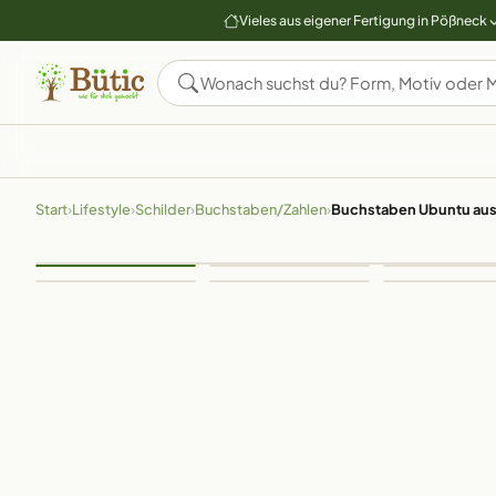
Vieles aus eigener Fertigung in Pößneck
Start
›
Lifestyle
›
Schilder
›
Buchstaben/Zahlen
›
Buchstaben Ubuntu aus