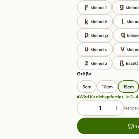
kleines f
kleine
kleines k
kleines
kleines p
kleine
kleines u
kleine
kleines z
Eszett
Größe
5cm
10cm
15cm
Wird für dich gefertigt · in 2–4
Menge 
In