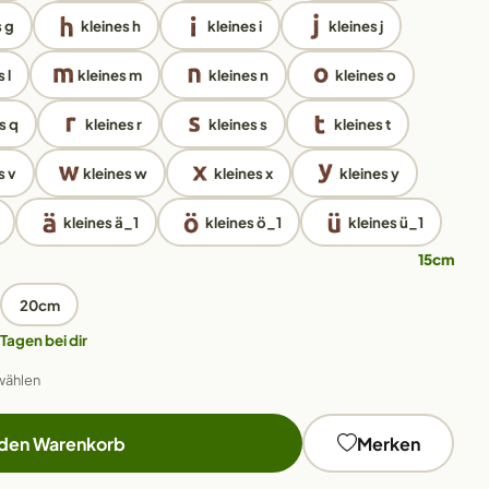
s g
kleines h
kleines i
kleines j
 l
kleines m
kleines n
kleines o
s q
kleines r
kleines s
kleines t
s v
kleines w
kleines x
kleines y
kleines ä_1
kleines ö_1
kleines ü_1
15cm
20cm
 Tagen bei dir
wählen
 den Warenkorb
Merken