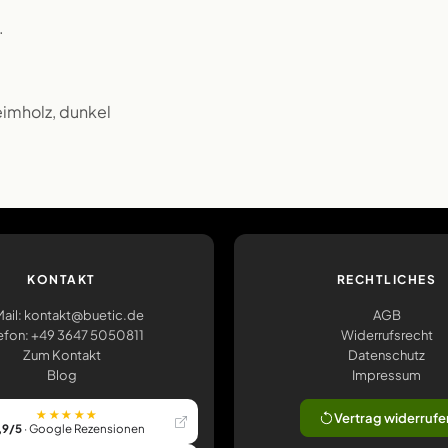
.
eimholz, dunkel
KONTAKT
RECHTLICHES
ail: kontakt@buetic.de
AGB
efon: +49 3647 5050811
Widerrufsrecht
Zum Kontakt
Datenschutz
Blog
Impressum
★★★★★
Vertrag widerrufe
,9/5
· Google Rezensionen