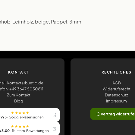
rholz, Leimholz, beige, Pappel, 3mm
KONTAKT
RECHTLICHES
ail: kontakt@buetic.de
AGB
efon: +49 3647 5050811
Widerrufsrecht
Zum Kontakt
Datenschutz
Blog
Impressum
★★★★★
Vertrag widerrufe
,9/5
· Google Rezensionen
★★★★★
/5,00
· Trustami Bewertungen