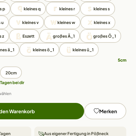
s p
kleines q
kleines r
kleines s
 u
kleines v
kleines w
kleines x
s z
Eszett
großes Ä_1
großes Ö_1
ines ä_1
kleines ö_1
kleines ü_1
5cm
20cm
 Tagen bei dir
wählen
 den Warenkorb
Merken
 Tagen
Aus eigener Fertigung in Pößneck