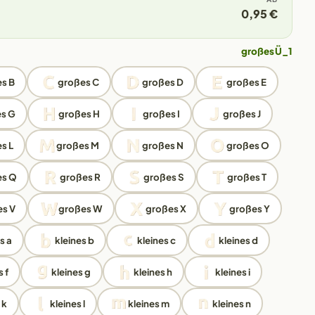
0,95 €
großes Ü_1
s B
großes C
großes D
großes E
s G
großes H
großes I
großes J
s L
großes M
großes N
großes O
es Q
großes R
großes S
großes T
s V
großes W
großes X
großes Y
s a
kleines b
kleines c
kleines d
 f
kleines g
kleines h
kleines i
 k
kleines l
kleines m
kleines n