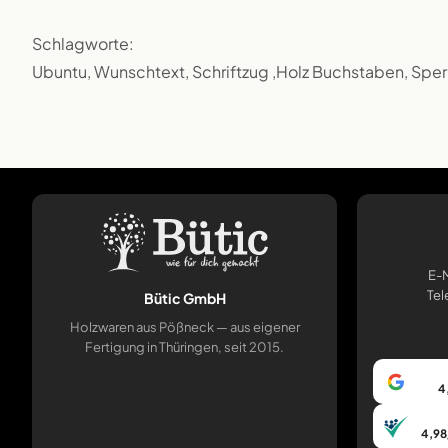
Schlagworte:
Ubuntu, Wunschtext, Schriftzug ,Holz Buchstaben, Sper
E-M
Tel
Bütic GmbH
Holzwaren aus Pößneck — aus eigener
Fertigung in Thüringen, seit 2015.
4
4,98