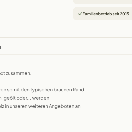
Familienbetrieb seit 2015
l
text zusammen.
zen somit den typischen braunen Rand.
n, geölt oder... werden
lz in unseren weiteren Angeboten an.