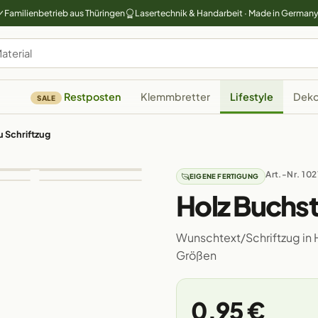
Familienbetrieb aus Thüringen
Lasertechnik & Handarbeit · Made in German
Restposten
Klemmbretter
Lifestyle
Deko
SALE
 Schriftzug
Art.-Nr. 10
EIGENE FERTIGUNG
Holz Buchs
Wunschtext/Schriftzug in 
Größen
0,95 €