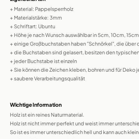
+ Material: Pappelsperrholz
+ Materialstärke: 3mm
+ Schriftart: Ubuntu
+ Höhe je nach Wunsch auswählbar in 5cm, 10cm, 15c
+ einige Großbuchstaben haben "Schnörkel", die über
+ die Buchstaben sind gelasert, besitzen den typische
+ jeder Buchstabe ist einzeln
+ Sie können die Zeichen kleben, bohren und für Deko 
+ saubere Verarbeitungsqualität
Wichtige Information
Holz ist ein reines Naturmaterial.
Holz ist nicht immer perfekt und weist immer unterschie
So ist es immer unterschiedlich hell und kann auch klei