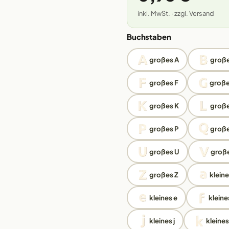
inkl. MwSt. · zzgl. Versand
Buchstaben
großes A
große
großes F
große
großes K
große
großes P
groß
großes U
große
großes Z
kleine
kleines e
kleines
kleines j
kleines