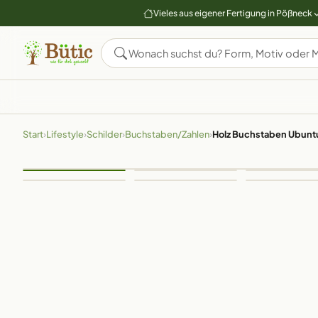
Vieles aus eigener Fertigung in Pößneck
Start
›
Lifestyle
›
Schilder
›
Buchstaben/Zahlen
›
Holz Buchstaben Ubuntu