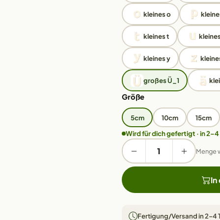
kleines o
kleine
kleines t
kleines
kleines y
kleine
großes Ü_1
kle
Größe
5cm
10cm
15cm
Wird für dich gefertigt · in 2–4
Menge 
In
Fertigung/Versand in 2–4