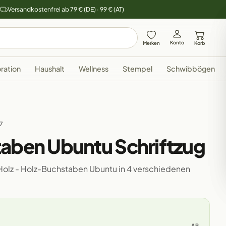
y
Versandkostenfrei ab 79 € (DE) · 99 € (AT)
Konto
Merken
Korb
ration
Haushalt
Wellness
Stempel
Schwibbögen
27
taben Ubuntu Schriftzug
Holz - Holz-Buchstaben Ubuntu in 4 verschiedenen
AB