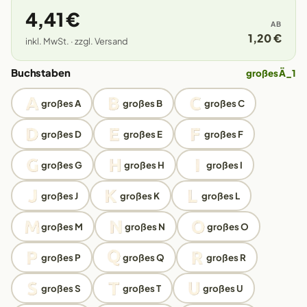
4,41 €
AB
1,20 €
inkl. MwSt. · zzgl. Versand
Buchstaben
großes Ä_1
großes A
großes B
großes C
großes D
großes E
großes F
großes G
großes H
großes I
großes J
großes K
großes L
großes M
großes N
großes O
großes P
großes Q
großes R
großes S
großes T
großes U