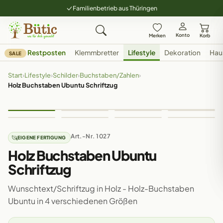
Familienbetrieb aus Thüringen
Konto
Merken
Korb
Restposten
Klemmbretter
Lifestyle
Dekoration
Hau
SALE
Start
›
Lifestyle
›
Schilder
›
Buchstaben/Zahlen
›
Holz Buchstaben Ubuntu Schriftzug
Art.-Nr. 1027
EIGENE FERTIGUNG
Holz Buchstaben Ubuntu
Schriftzug
Wunschtext/Schriftzug in Holz - Holz-Buchstaben
Ubuntu in 4 verschiedenen Größen