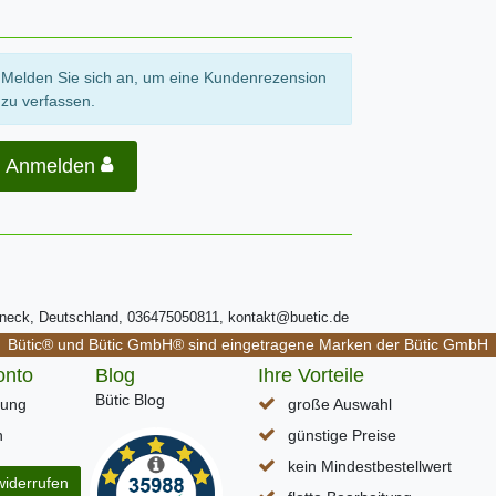
Melden Sie sich an, um eine Kundenrezension
zu verfassen.
Anmelden
ßneck, Deutschland, 036475050811, kontakt@buetic.de
Bütic® und Bütic GmbH® sind eingetragene Marken der Bütic GmbH
onto
Blog
Ihre Vorteile
Bütic Blog
rung
große Auswahl
n
günstige Preise
kein Mindestbestellwert
widerrufen