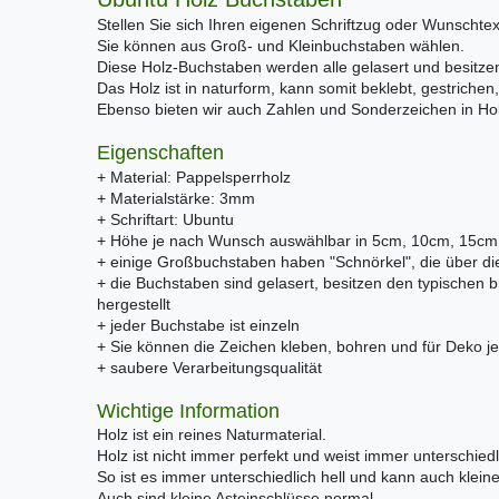
Stellen Sie sich Ihren eigenen Schriftzug oder Wunscht
Sie können aus Groß- und Kleinbuchstaben wählen.
Diese Holz-Buchstaben werden alle gelasert und besitze
Das Holz ist in naturform, kann somit beklebt, gestrichen,
Ebenso bieten wir auch Zahlen und Sonderzeichen in Ho
Eigenschaften
+ Material: Pappelsperrholz
+ Materialstärke: 3mm
+ Schriftart: Ubuntu
+ Höhe je nach Wunsch auswählbar in 5cm, 10cm, 15c
+ einige Großbuchstaben haben "Schnörkel", die über 
+ die Buchstaben sind gelasert, besitzen den typischen
hergestellt
+ jeder Buchstabe ist einzeln
+ Sie können die Zeichen kleben, bohren und für Deko je
+ saubere Verarbeitungsqualität
Wichtige Information
Holz ist ein reines Naturmaterial.
Holz ist nicht immer perfekt und weist immer unterschiedl
So ist es immer unterschiedlich hell und kann auch klei
Auch sind kleine Asteinschlüsse normal.