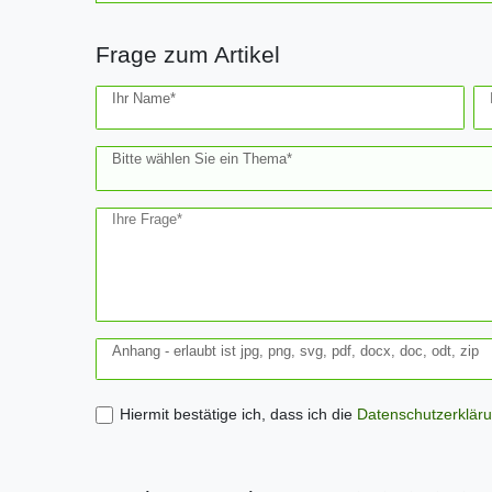
Frage zum Artikel
Ceres::Template.mailFormHoneypotLabel
Ihr Name*
Bitte wählen Sie ein Thema*
Ihre Frage*
Anhang - erlaubt ist jpg, png, svg, pdf, docx, doc, odt, zip
Hiermit bestätige ich, dass ich die
Daten­schutz­erklär