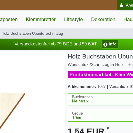
An
tposten
Klemmbretter
Lifestyle
Dekoration
Hau
Holz Buchstaben Ubuntu Schriftzug
Versandkostenfrei ab 79 €/DE und 99 €/AT
Info
Holz Buchstaben Ubunt
Wunschtext/Schriftzug in Holz - 
Produktionsartikel - Kein W
Artikelnummer:
1027
|
Variante:
7-9
Buchstaben
Größe
*
1,54 EUR