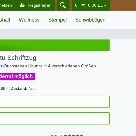
melden
Registrieren
0
0,00 EUR
shalt
Wellness
Stempel
Schwibbögen
u Schriftzug
Holz-Buchstaben Ubuntu in 4 verschiedenen Größen
iderruf möglich
1887
|
Zustand:
Neu