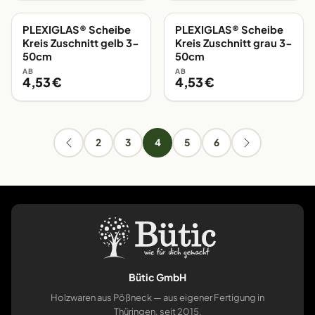
PLEXIGLAS® Scheibe
PLEXIGLAS® Scheibe
EIGENE FERTIGUNG
EIGENE FERTIGUNG
Kreis Zuschnitt gelb 3-
Kreis Zuschnitt grau 3-
50cm
50cm
AB
AB
4,53 €
4,53 €
2
3
4
5
6
Bütic GmbH
Holzwaren aus Pößneck — aus eigener Fertigung in
Thüringen, seit 2015.