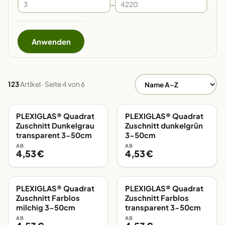
–
Anwenden
123
Artikel · Seite 4 von 6
PLEXIGLAS® Quadrat
PLEXIGLAS® Quadrat
EIGENE FERTIGUNG
EIGENE FERTIGUNG
Zuschnitt Dunkelgrau
Zuschnitt dunkelgrün
transparent 3-50cm
3-50cm
AB
AB
4,53 €
4,53 €
PLEXIGLAS® Quadrat
PLEXIGLAS® Quadrat
EIGENE FERTIGUNG
EIGENE FERTIGUNG
Zuschnitt Farblos
Zuschnitt Farblos
milchig 3-50cm
transparent 3-50cm
AB
AB