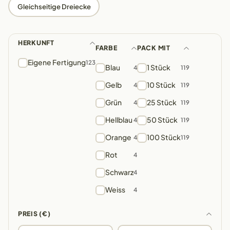
Gleichseitige Dreiecke
HERKUNFT
FARBE
PACK MIT
Eigene Fertigung
123
Blau
1 Stück
4
119
Gelb
10 Stück
4
119
Grün
25 Stück
4
119
Hellblau
50 Stück
4
119
Orange
100 Stück
4
119
Rot
4
Schwarz
4
Weiss
4
PREIS (€)