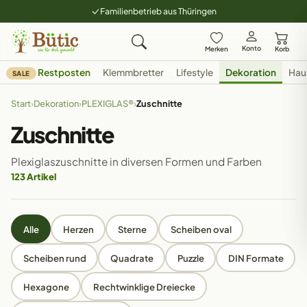
Familienbetrieb aus Thüringen
Konto
Merken
Korb
Restposten
Klemmbretter
Lifestyle
Dekoration
Hau
SALE
Start
›
Dekoration
›
PLEXIGLAS®
›
Zuschnitte
Zuschnitte
Plexiglaszuschnitte in diversen Formen und Farben
123 Artikel
Alle
Herzen
Sterne
Scheiben oval
Scheiben rund
Quadrate
Puzzle
DIN Formate
Hexagone
Rechtwinklige Dreiecke