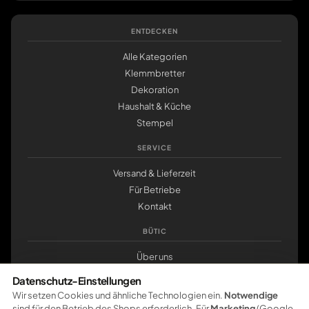
ENTDECKEN
Alle Kategorien
Klemmbretter
Dekoration
Haushalt & Küche
Stempel
SERVICE
Versand & Lieferzeit
Für Betriebe
Kontakt
BÜTIC
Über uns
Nachhaltigkeit
Datenschutz-Einstellungen
klemmbrett.de
Wir setzen Cookies und ähnliche Technologien ein.
Notwendige
sind für den Betrieb des Shops erforderlich. Für
Marketing
(Google