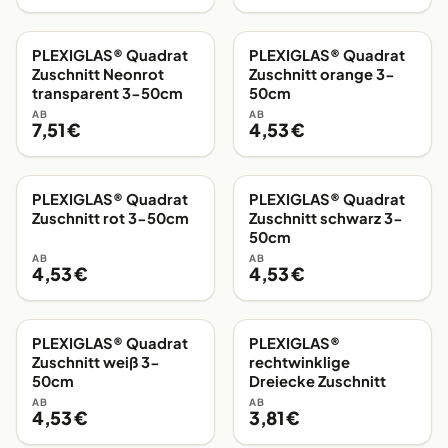
PLEXIGLAS® Quadrat
PLEXIGLAS® Quadrat
EIGENE FERTIGUNG
EIGENE FERTIGUNG
Zuschnitt Neonrot
Zuschnitt orange 3-
transparent 3-50cm
50cm
AB
AB
7,51 €
4,53 €
PLEXIGLAS® Quadrat
PLEXIGLAS® Quadrat
EIGENE FERTIGUNG
EIGENE FERTIGUNG
Zuschnitt rot 3-50cm
Zuschnitt schwarz 3-
50cm
AB
AB
4,53 €
4,53 €
PLEXIGLAS® Quadrat
PLEXIGLAS®
EIGENE FERTIGUNG
EIGENE FERTIGUNG
Zuschnitt weiß 3-
rechtwinklige
50cm
Dreiecke Zuschnitt
AB
AB
4,53 €
3,81 €