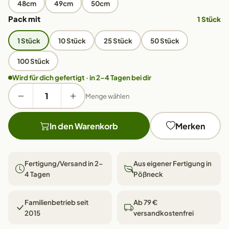
48cm
49cm
50cm
Pack mit
1 Stück
1 Stück
10 Stück
25 Stück
50 Stück
100 Stück
Wird für dich gefertigt · in 2–4 Tagen bei dir
Menge wählen
In den Warenkorb
Merken
Fertigung/Versand in 2–
Aus eigener Fertigung in
4 Tagen
Pößneck
Familienbetrieb seit
Ab 79 €
2015
versandkostenfrei