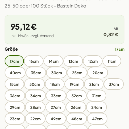
25, 50 oder 100 Stück - Basteln Deko
95,12 €
AB
0,32 €
inkl. MwSt. · zzgl. Versand
Größe
17cm
17cm
16cm
14cm
13cm
12cm
11cm
40cm
35cm
30cm
25cm
20cm
15cm
50cm
18cm
19cm
21cm
37cm
36cm
34cm
33cm
32cm
31cm
29cm
28cm
27cm
26cm
24cm
23cm
22cm
49cm
48cm
47cm