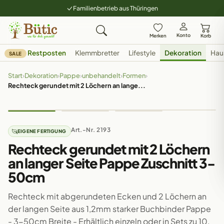
Familienbetrieb aus Thüringen
Konto
Merken
Korb
Restposten
Klemmbretter
Lifestyle
Dekoration
Hau
SALE
Start
›
Dekoration
›
Pappe
›
unbehandelt
›
Formen
›
Rechteck gerundet mit 2 Löchern an lange...
Art.-Nr. 2193
EIGENE FERTIGUNG
Rechteck gerundet mit 2 Löchern
an langer Seite Pappe Zuschnitt 3-
50cm
Rechteck mit abgerundeten Ecken und 2 Löchern an
der langen Seite aus 1,2mm starker Buchbinder Pappe
- 3-50cm Breite - Erhältlich einzeln oder in Sets zu 10,