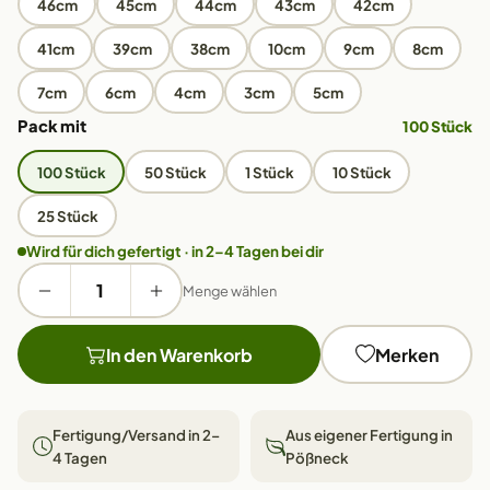
46cm
45cm
44cm
43cm
42cm
41cm
39cm
38cm
10cm
9cm
8cm
7cm
6cm
4cm
3cm
5cm
Pack mit
100 Stück
100 Stück
50 Stück
1 Stück
10 Stück
25 Stück
Wird für dich gefertigt · in 2–4 Tagen bei dir
Menge wählen
In den Warenkorb
Merken
Fertigung/Versand in 2–
Aus eigener Fertigung in
4 Tagen
Pößneck