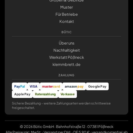
Größen & Gebinde
Muster
Für Betriebe
Kontakt
BÜTIC
Über uns
Nachhaltigkeit
Werkstatt Pößneck
klemmbrett.de
ZAHLUNG
Pay
Pal
VISA
master
card
amazon
pay
Google Pay
Apple Pay
Ratenzahlung
Vorkasse
Sichere Bezahlung – weitere Zahlungsarten werden schrittweise
freigeschaltet.
© 2026 Bütic GmbH · Bahnhofstraße 12 · 07381 Pößneck
Alle Preise inkl. MwSt. · Versand per DHL · DE 5,90 € · versandkostenfrei ab