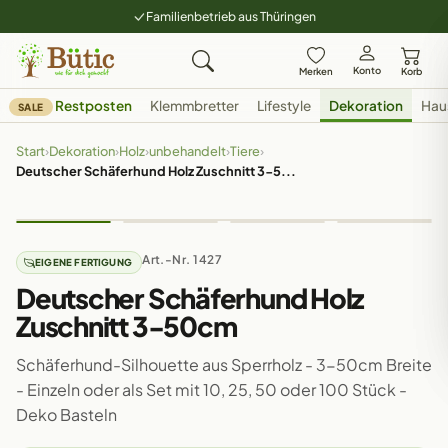
Familienbetrieb aus Thüringen
Konto
Merken
Korb
Restposten
Klemmbretter
Lifestyle
Dekoration
Hau
SALE
Start
›
Dekoration
›
Holz
›
unbehandelt
›
Tiere
›
Deutscher Schäferhund Holz Zuschnitt 3-5...
Art.-Nr. 1427
EIGENE FERTIGUNG
Deutscher Schäferhund Holz
Zuschnitt 3-50cm
Schäferhund-Silhouette aus Sperrholz - 3-50cm Breite
- Einzeln oder als Set mit 10, 25, 50 oder 100 Stück -
Deko Basteln