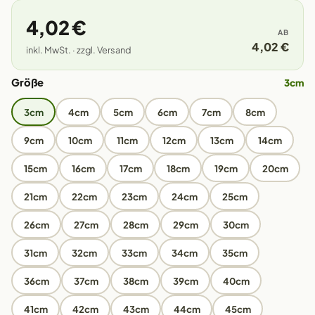
4,02 €
AB
4,02 €
inkl. MwSt. · zzgl. Versand
Größe
3cm
3cm
4cm
5cm
6cm
7cm
8cm
9cm
10cm
11cm
12cm
13cm
14cm
15cm
16cm
17cm
18cm
19cm
20cm
21cm
22cm
23cm
24cm
25cm
26cm
27cm
28cm
29cm
30cm
31cm
32cm
33cm
34cm
35cm
36cm
37cm
38cm
39cm
40cm
41cm
42cm
43cm
44cm
45cm