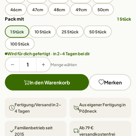
46cm
47cm
48cm
49cm
50cm
Pack mit
1 Stück
1 Stück
10 Stück
25 Stück
50 Stück
100 Stück
Wird für dich gefertigt · in 2–4 Tagen bei dir
Menge wählen
In den Warenkorb
Merken
Fertigung/Versand in 2–
Aus eigener Fertigung in
4 Tagen
Pößneck
Familienbetrieb seit
Ab 79 €
2015
versandkostenfrei