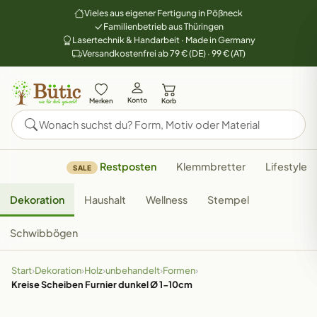
Vieles aus eigener Fertigung in Pößneck
Familienbetrieb aus Thüringen
Lasertechnik & Handarbeit · Made in Germany
Versandkostenfrei ab 79 € (DE) · 99 € (AT)
Konto
Merken
Korb
Restposten
Klemmbretter
Lifestyle
SALE
Dekoration
Haushalt
Wellness
Stempel
Schwibbögen
Start
›
Dekoration
›
Holz
›
unbehandelt
›
Formen
›
Kreise Scheiben Furnier dunkel Ø 1-10cm