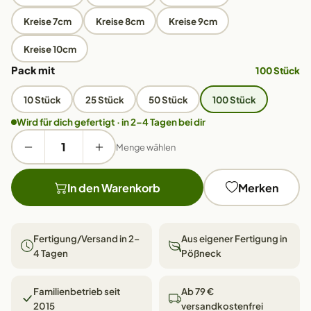
Kreise 7cm
Kreise 8cm
Kreise 9cm
Kreise 10cm
Pack mit
100 Stück
10 Stück
25 Stück
50 Stück
100 Stück
Wird für dich gefertigt · in 2–4 Tagen bei dir
Menge wählen
In den Warenkorb
Merken
Fertigung/Versand in 2–
Aus eigener Fertigung in
4 Tagen
Pößneck
Familienbetrieb seit
Ab 79 €
2015
versandkostenfrei