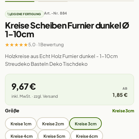
Art.-Nr. 884
EIGENE FERTIGUNG
Kreise Scheiben Furnier dunkel Ø
1-10cm
★
★
★
★
★
5,0 · 1 Bewertung
Holzkreise aus Echt Holz Furnier dunkel - 1-10cm
Streudeko Basteln Deko Tischdeko
9,67 €
AB
1,85 €
inkl. MwSt. · zzgl. Versand
Größe
Kreise 3cm
Kreise 1cm
Kreise 2cm
Kreise 3cm
Kreise 4cm
Kreise 5cm
Kreise 6cm