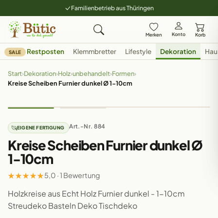
Familienbetrieb aus Thüringen
Konto
Merken
Korb
Restposten
Klemmbretter
Lifestyle
Dekoration
Hau
SALE
Start
›
Dekoration
›
Holz
›
unbehandelt
›
Formen
›
Kreise Scheiben Furnier dunkel Ø 1-10cm
Art.-Nr. 884
EIGENE FERTIGUNG
Kreise Scheiben Furnier dunkel Ø
1-10cm
★
★
★
★
★
5,0 · 1 Bewertung
Holzkreise aus Echt Holz Furnier dunkel - 1-10cm
Streudeko Basteln Deko Tischdeko