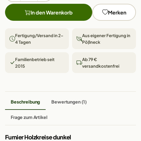
In den Warenkorb
Merken
Fertigung/Versand in 2–
Aus eigener Fertigung in
4 Tagen
Pößneck
Familienbetrieb seit
Ab 79 €
2015
versandkostenfrei
Beschreibung
Bewertungen (1)
Frage zum Artikel
Furnier Holzkreise dunkel