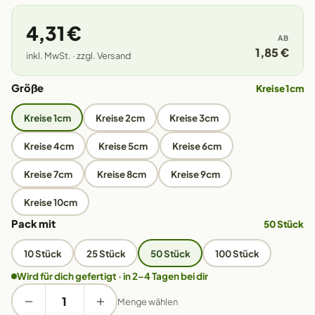
4,31 €
AB
1,85 €
inkl. MwSt. · zzgl. Versand
Größe
Kreise 1cm
Kreise 1cm
Kreise 2cm
Kreise 3cm
Kreise 4cm
Kreise 5cm
Kreise 6cm
Kreise 7cm
Kreise 8cm
Kreise 9cm
Kreise 10cm
Pack mit
50 Stück
10 Stück
25 Stück
50 Stück
100 Stück
Wird für dich gefertigt · in 2–4 Tagen bei dir
Menge wählen