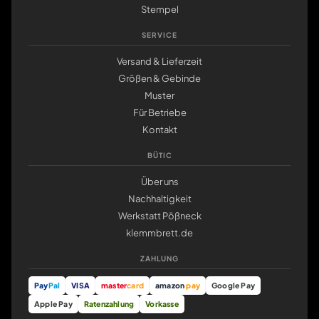
Stempel
SERVICE
Versand & Lieferzeit
Größen & Gebinde
Muster
Für Betriebe
Kontakt
BÜTIC
Über uns
Nachhaltigkeit
Werkstatt Pößneck
klemmbrett.de
ZAHLUNG
Pay
Pal
VISA
master
card
amazon
pay
Google Pay
Apple Pay
Ratenzahlung
Vorkasse