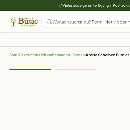
Vieles aus eigener Fertigung in Pößneck
Start
›
Dekoration
›
Holz
›
unbehandelt
›
Formen
›
Kreise Scheiben Furnier