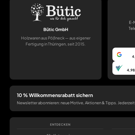
E-M
Tel
Bütic GmbH
Holzwaren aus Pößneck — aus eigener
Fertigung in Thüringen, seit 2015.
4
4,98
10 % Willkommensrabatt sichern
Newsletter abonnieren: neue Motive, Aktionen & Tipps. Jederzeit
ENTDECKEN