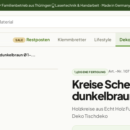
Familienbetrieb aus Thüringen
Lasertechnik & Handarbeit · Made in German
Restposten
Klemmbretter
Lifestyle
Deko
SALE
 dunkelbraun Ø 1-...
Art.-Nr. 107
EIGENE FERTIGUNG
Kreise Sche
dunkelbrau
Holzkreise aus Echt Holz 
Deko Tischdeko