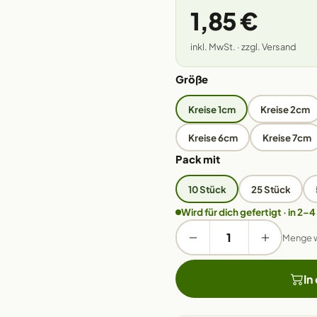
1,85 €
inkl. MwSt. · zzgl. Versand
Größe
Kreise 1cm
Kreise 2cm
Kreise 6cm
Kreise 7cm
Pack mit
10 Stück
25 Stück
Wird für dich gefertigt · in 2–4
Menge 
In