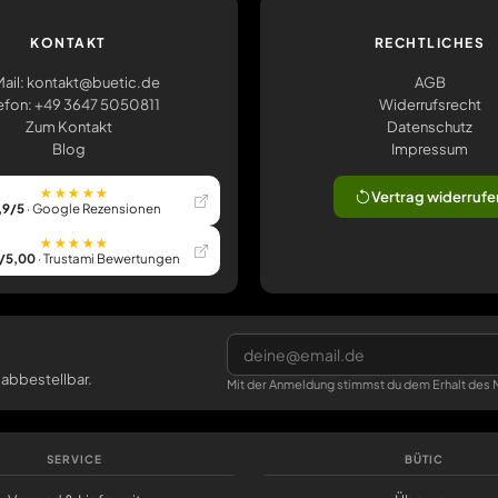
KONTAKT
RECHTLICHES
ail: kontakt@buetic.de
AGB
efon: +49 3647 5050811
Widerrufsrecht
Zum Kontakt
Datenschutz
Blog
Impressum
★★★★★
Vertrag widerrufe
,9/5
· Google Rezensionen
★★★★★
/5,00
· Trustami Bewertungen
 abbestellbar.
Mit der Anmeldung stimmst du dem Erhalt des N
SERVICE
BÜTIC