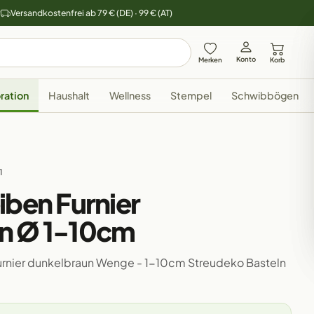
y
Versandkostenfrei ab 79 € (DE) · 99 € (AT)
Konto
Merken
Korb
ration
Haushalt
Wellness
Stempel
Schwibbögen
1
iben Furnier
n Ø 1-10cm
Furnier dunkelbraun Wenge - 1-10cm Streudeko Basteln