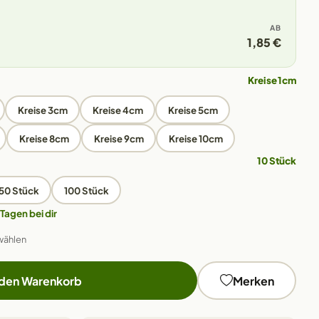
AB
1,85 €
Kreise 1cm
Kreise 3cm
Kreise 4cm
Kreise 5cm
Kreise 8cm
Kreise 9cm
Kreise 10cm
10 Stück
50 Stück
100 Stück
 Tagen bei dir
wählen
 den Warenkorb
Merken