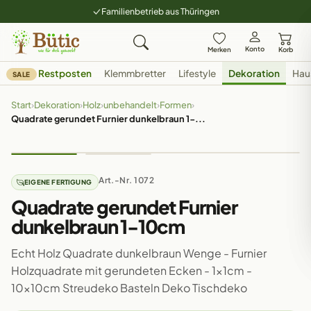
Familienbetrieb aus Thüringen
Konto
Merken
Korb
Restposten
Klemmbretter
Lifestyle
Dekoration
Hau
SALE
Start
›
Dekoration
›
Holz
›
unbehandelt
›
Formen
›
Quadrate gerundet Furnier dunkelbraun 1-...
Art.-Nr. 1072
EIGENE FERTIGUNG
Quadrate gerundet Furnier
dunkelbraun 1-10cm
Echt Holz Quadrate dunkelbraun Wenge - Furnier
Holzquadrate mit gerundeten Ecken - 1x1cm -
10x10cm Streudeko Basteln Deko Tischdeko