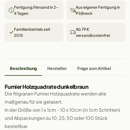
Fertigung/Versand in 2–
Aus eigener Fertigung in
4 Tagen
Pößneck
Familienbetrieb seit
Ab 79 €
2015
versandkostenfrei
Beschreibung
Hersteller
Frage zum Artikel
Furnier Holzquadrate dunkelbraun
Die filigranen Furnier Holzquadrate werden alle
maßgenau für sie gelasert.
In der Größe von 1 x 1cm - 10 x 10cm (in 1cm Schritten)
und Abpackungen zu 10, 25, 50 oder 100 Stück
bestellbar.