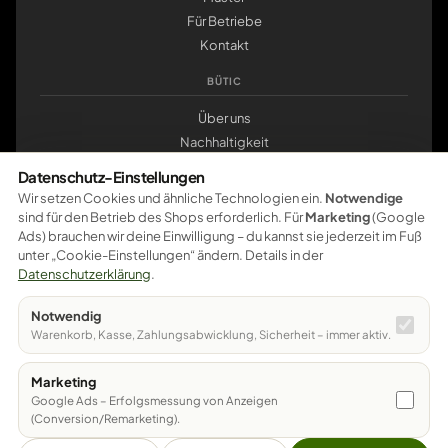
Für Betriebe
Kontakt
BÜTIC
Über uns
Nachhaltigkeit
Werkstatt Pößneck
Datenschutz-Einstellungen
klemmbrett.de
Wir setzen Cookies und ähnliche Technologien ein.
Notwendige
sind für den Betrieb des Shops erforderlich. Für
Marketing
(Google
ZAHLUNG
Ads) brauchen wir deine Einwilligung – du kannst sie jederzeit im Fuß
unter „Cookie-Einstellungen“ ändern. Details in der
Pay
Pal
VISA
master
card
amazon
pay
Google Pay
Datenschutzerklärung
.
Apple Pay
Ratenzahlung
Vorkasse
Notwendig
Sichere Bezahlung – weitere Zahlungsarten werden schrittweise
Warenkorb, Kasse, Zahlungsabwicklung, Sicherheit – immer aktiv.
freigeschaltet.
Marketing
© 2026 Bütic GmbH · Bahnhofstraße 12 · 07381 Pößneck
Google Ads – Erfolgsmessung von Anzeigen
(Conversion/Remarketing).
Alle Preise inkl. MwSt. · Versand per DHL · DE 5,90 € · versandkostenfrei ab
79 €