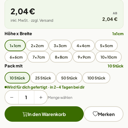
2,04 €
AB
2,04 €
inkl. MwSt. · zzgl. Versand
Höhe x Breite
1x1cm
1x1cm
2x2cm
3x3cm
4x4cm
5x5cm
6x6cm
7x7cm
8x8cm
9x9cm
10x10cm
Pack mit
10 Stück
10 Stück
25 Stück
50 Stück
100 Stück
Wird für dich gefertigt · in 2–4 Tagen bei dir
Menge wählen
In den Warenkorb
Merken