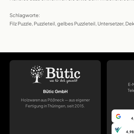
Schlagworte:
Filz Puzzle, Puzzleteil, gelbes Puzzleteil, Untersetzer, D
E-M
Tel
Bütic GmbH
Holzwaren aus Pößneck — aus eigener
Fertigung in Thüringen, seit 2015.
4
4,98