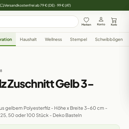
y
Versandkostenfrei ab 79 € (DE) · 99 € (AT)
Konto
Merken
Korb
ration
Haushalt
Wellness
Stempel
Schwibbögen
58
ilz Zuschnitt Gelb 3-
us gelbem Polyesterfilz - Höhe x Breite 3-60 cm -
0, 25, 50 oder 100 Stück - Deko Basteln