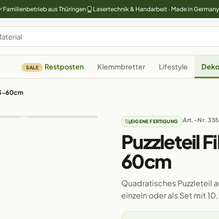
Familienbetrieb aus Thüringen
Lasertechnik & Handarbeit · Made in German
Restposten
Klemmbretter
Lifestyle
Deko
SALE
b 3-60cm
Art.-Nr. 33
EIGENE FERTIGUNG
Puzzleteil F
60cm
Quadratisches Puzzleteil a
einzeln oder als Set mit 1