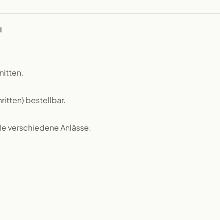
l
nitten.
itten) bestellbar.
iele verschiedene Anlässe.