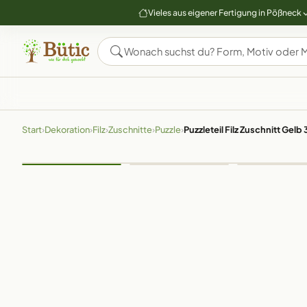
Vieles aus eigener Fertigung in Pößneck
Start
›
Dekoration
›
Filz
›
Zuschnitte
›
Puzzle
›
Puzzleteil Filz Zuschnitt Gel