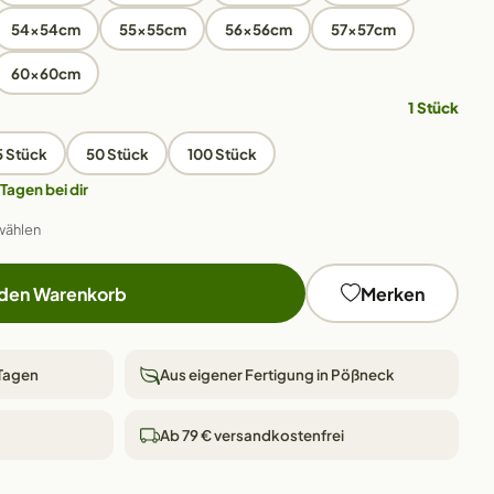
54x54cm
55x55cm
56x56cm
57x57cm
60x60cm
1 Stück
5 Stück
50 Stück
100 Stück
 Tagen bei dir
wählen
 den Warenkorb
Merken
 Tagen
Aus eigener Fertigung in Pößneck
Ab 79 € versandkostenfrei