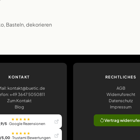
eko, Basteln, dekorieren
KONTAKT
RECHTLICHES
ail: kontakt@buetic.de
AGB
efon: +49 3647 5050811
Widerrufsrecht
Zum Kontakt
Datenschutz
Blog
Impressum
★★★★★
Vertrag widerrufe
,9/5
· Google Rezensionen
★★★★★
/5,00
· Trustami Bewertungen