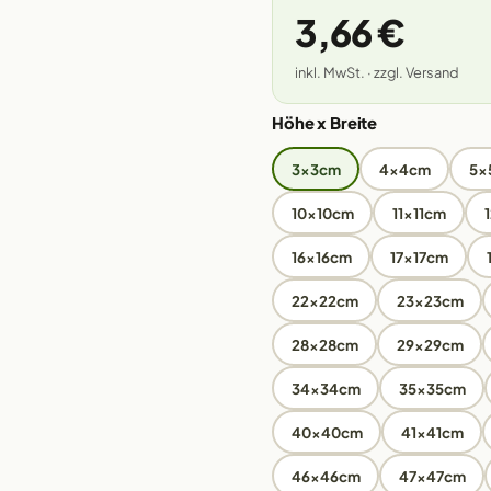
3,66 €
inkl. MwSt. · zzgl. Versand
Höhe x Breite
3x3cm
4x4cm
5x
10x10cm
11x11cm
16x16cm
17x17cm
22x22cm
23x23cm
28x28cm
29x29cm
34x34cm
35x35cm
40x40cm
41x41cm
46x46cm
47x47cm