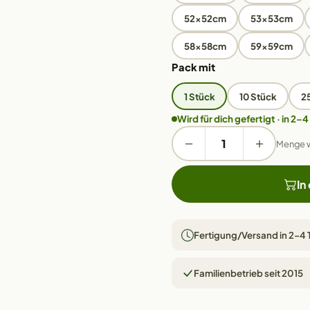
52x52cm
53x53cm
58x58cm
59x59cm
Pack mit
1 Stück
10 Stück
2
Wird für dich gefertigt · in 2–4
Menge 
In
Fertigung/Versand in 2–4
Familienbetrieb seit 2015