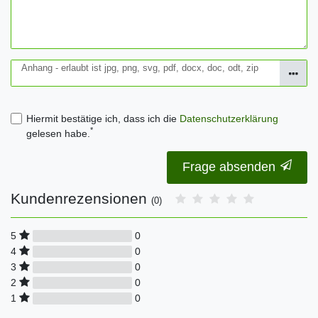
Anhang - erlaubt ist jpg, png, svg, pdf, docx, doc, odt, zip
Hiermit bestätige ich, dass ich die
Daten­schutz­erklärung
*
gelesen habe.
Frage absenden
Kundenrezensionen
(0)
0
5
0
4
0
3
0
2
0
1