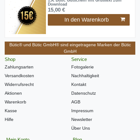
15€ Bütic Gutschein mit Grußtext zum
Download
15,00 €
In den Warenkorb
Bütic® und Bütic GmbH® sind eingetragene Marken der Bütic
GmbH
Shop
Service
Zahlungsarten
Fotogalerie
Versandkosten
Nachhaltigkeit
Widerrufsrecht
Kontakt
Aktionen
Datenschutz
Warenkorb
AGB
Kasse
Impressum
Hilfe
Newsletter
Über Uns
Mein Konto
Blog