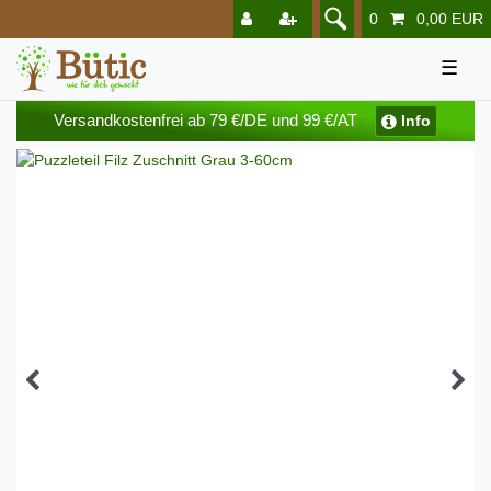
0
0,00 EUR
☰
Versandkostenfrei ab 79 €/DE und 99 €/AT
Info