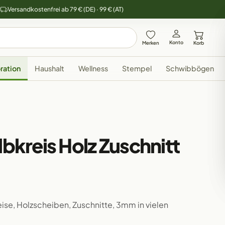
y
Versandkostenfrei ab 79 € (DE) · 99 € (AT)
Konto
Merken
Korb
ration
Haushalt
Wellness
Stempel
Schwibbögen
8
lbkreis Holz Zuschnitt
reise, Holzscheiben, Zuschnitte, 3mm in vielen