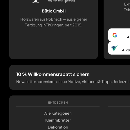
E-M
Tel
Bütic GmbH
Holzwaren aus Pößneck — aus eigener
Fertigung in Thüringen, seit 2015.
4
4,98
10 % Willkommensrabatt sichern
Newsletter abonnieren: neue Motive, Aktionen & Tipps. Jederzeit
ENTDECKEN
Alle Kategorien
Klemmbretter
Dekoration