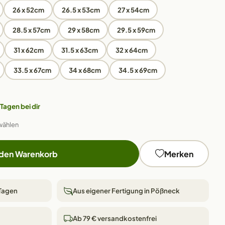
26 x 52cm
26.5 x 53cm
27 x 54cm
28.5 x 57cm
29 x 58cm
29.5 x 59cm
31 x 62cm
31.5 x 63cm
32 x 64cm
33.5 x 67cm
34 x 68cm
34.5 x 69cm
 Tagen bei dir
wählen
 den Warenkorb
Merken
 Tagen
Aus eigener Fertigung in Pößneck
Ab 79 € versandkostenfrei