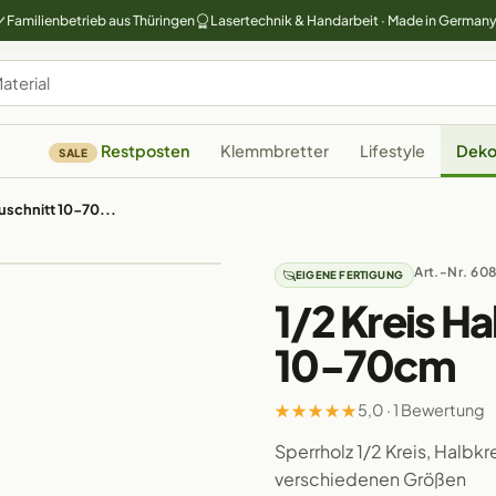
Familienbetrieb aus Thüringen
Lasertechnik & Handarbeit · Made in German
Restposten
Klemmbretter
Lifestyle
Deko
SALE
Zuschnitt 10-70...
Art.-Nr. 60
EIGENE FERTIGUNG
1/2 Kreis Ha
10-70cm
★
★
★
★
★
5,0 · 1 Bewertung
Sperrholz 1/2 Kreis, Halbk
verschiedenen Größen