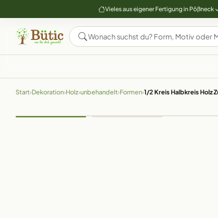
Vieles aus eigener Fertigung in Pößneck
Start
›
Dekoration
›
Holz
›
unbehandelt
›
Formen
›
1/2 Kreis Halbkreis Holz 