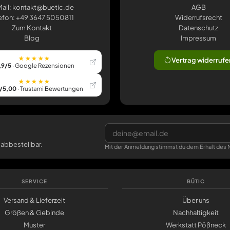
ail: kontakt@buetic.de
AGB
efon: +49 3647 5050811
Widerrufsrecht
Zum Kontakt
Datenschutz
Blog
Impressum
★★★★★
Vertrag widerrufe
,9/5
· Google Rezensionen
★★★★★
/5,00
· Trustami Bewertungen
 abbestellbar.
Mit der Anmeldung stimmst du dem Erhalt des N
SERVICE
BÜTIC
Versand & Lieferzeit
Über uns
Größen & Gebinde
Nachhaltigkeit
Muster
Werkstatt Pößneck