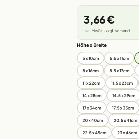
3,66 €
inkl. MwSt. · zzgl. Versand
Höhe x Breite
5 x 10cm
5.5 x 11cm
8 x 16cm
8.5 x 17cm
11 x 22cm
11.5 x 23cm
14 x 28cm
14.5 x 29cm
17 x 34cm
17.5 x 35cm
20 x 40cm
20.5 x 41cm
22.5 x 45cm
23 x 46cm