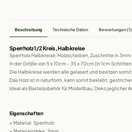
Beschreibung
Technische Daten
Bewertungen (1)
Sperrholz 1/2 Kreis, Halbkreise
Sperrholz Halbkreise, Holzscheiben, Zuschnitte in 3mm
In der Größe von 5 x 10cm - 35 x 70cm (in 1cm Schritten
Die Halbkreise werden alle gelasert und besitzen somi
Das Holz ist in naturform, kann somit beklebt, gestriche
Ideal als Bastelzubehör für Modellbau, Deko jeglicher A
Eigenschaften
+ Material: Sperrholz
+ Materialstärke: 3mm