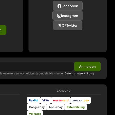
Facebook
Instagram
X / Twitter
n
Anmelden
ewsletters zu, Abmeldung jederzeit. Mehr in der
Datenschutzerklärung
.
ZAHLUNG
Pay
Pal
VISA
master
card
amazon
pay
Google Pay
Apple Pay
Ratenzahlung
Vorkasse