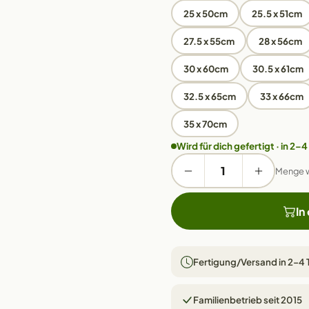
25 x 50cm
25.5 x 51cm
27.5 x 55cm
28 x 56cm
30 x 60cm
30.5 x 61cm
32.5 x 65cm
33 x 66cm
35 x 70cm
Wird für dich gefertigt · in 2–4
Menge 
In
Fertigung/Versand in 2–4
Familienbetrieb seit 2015