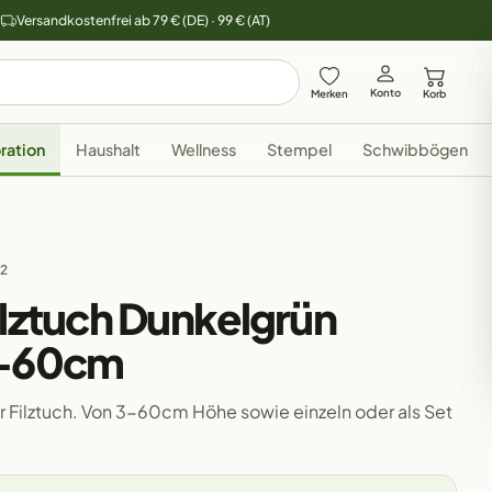
y
Versandkostenfrei ab 79 € (DE) · 99 € (AT)
Konto
Merken
Korb
ration
Haushalt
Wellness
Stempel
Schwibbögen
32
ilztuch Dunkelgrün
3-60cm
 Filztuch. Von 3-60cm Höhe sowie einzeln oder als Set