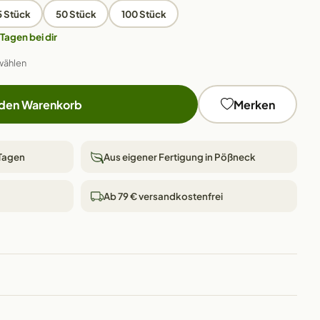
5 Stück
50 Stück
100 Stück
 Tagen bei dir
wählen
 den Warenkorb
Merken
 Tagen
Aus eigener Fertigung in Pößneck
Ab 79 € versandkostenfrei