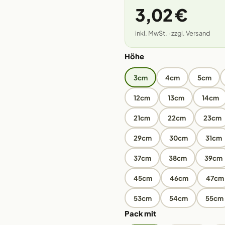
3,02 €
inkl. MwSt. · zzgl. Versand
Höhe
3cm
4cm
5cm
12cm
13cm
14cm
21cm
22cm
23cm
29cm
30cm
31cm
37cm
38cm
39cm
45cm
46cm
47cm
53cm
54cm
55cm
Pack mit