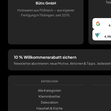
Tel
Bütic GmbH
Holzwaren aus Pößneck — aus eigener
Fertigung in Thüringen, seit 2015.
4
4,98
10 % Willkommensrabatt sichern
Newsletter abonnieren: neue Motive, Aktionen & Tipps. Jederzeit
ENTDECKEN
Alle Kategorien
Klemmbretter
Dekoration
Haushalt & Küche