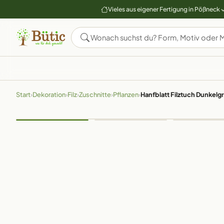
Vieles aus eigener Fertigung in Pößneck
Start
›
Dekoration
›
Filz
›
Zuschnitte
›
Pflanzen
›
Hanfblatt Filztuch Dunkelgr