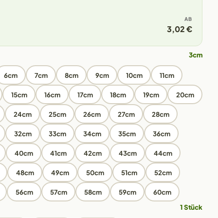
AB
3,02 €
3cm
6cm
7cm
8cm
9cm
10cm
11cm
15cm
16cm
17cm
18cm
19cm
20cm
24cm
25cm
26cm
27cm
28cm
32cm
33cm
34cm
35cm
36cm
40cm
41cm
42cm
43cm
44cm
48cm
49cm
50cm
51cm
52cm
56cm
57cm
58cm
59cm
60cm
1 Stück