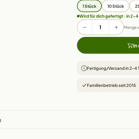
1 Stück
10 Stück
2
Wird für dich gefertigt · in 2–4
Menge 
In
Fertigung/Versand in 2–4
Familienbetrieb seit 2015
l