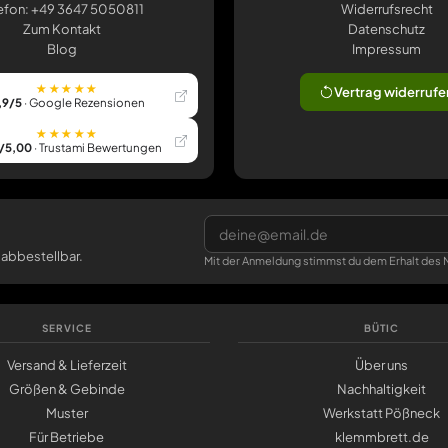
efon: +49 3647 5050811
Widerrufsrecht
Zum Kontakt
Datenschutz
Blog
Impressum
★★★★★
Vertrag widerrufe
,9/5
· Google Rezensionen
★★★★★
/5,00
· Trustami Bewertungen
 abbestellbar.
Mit der Anmeldung stimmst du dem Erhalt des N
SERVICE
BÜTIC
Versand & Lieferzeit
Über uns
Größen & Gebinde
Nachhaltigkeit
Muster
Werkstatt Pößneck
Für Betriebe
klemmbrett.de