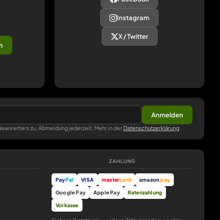
Instagram
X / Twitter
n
Anmelden
ewsletters zu, Abmeldung jederzeit. Mehr in der
Datenschutzerklärung
.
ZAHLUNG
Pay
Pal
VISA
master
card
amazon
pay
Google Pay
Apple Pay
Ratenzahlung
Vorkasse