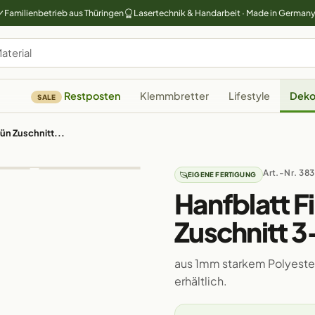
Familienbetrieb aus Thüringen
Lasertechnik & Handarbeit · Made in German
Restposten
Klemmbretter
Lifestyle
Deko
SALE
ün Zuschnitt...
Art.-Nr. 38
EIGENE FERTIGUNG
Hanfblatt F
Zuschnitt 
aus 1mm starkem Polyester
erhältlich.