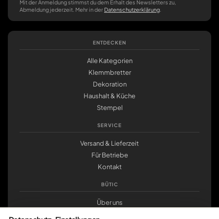
Mit der Anmeldung stimmst du dem Erhalt des Newsletters zu,
Abmeldung jederzeit. Mehr in der
Datenschutzerklärung
.
ENTDECKEN
Alle Kategorien
Klemmbretter
Dekoration
Haushalt & Küche
Stempel
SERVICE
Versand & Lieferzeit
Für Betriebe
Kontakt
BÜTIC
Über uns
Nachhaltigkeit