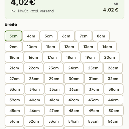
4,02 €
AB
4,02 €
inkl. MwSt. · zzgl. Versand
Breite
3cm
4cm
5cm
6cm
7cm
8cm
9cm
10cm
11cm
12cm
13cm
14cm
15cm
16cm
17cm
18cm
19cm
20cm
21cm
22cm
23cm
24cm
25cm
26cm
27cm
28cm
29cm
30cm
31cm
32cm
33cm
34cm
35cm
36cm
37cm
38cm
39cm
40cm
41cm
42cm
43cm
44cm
45cm
46cm
47cm
48cm
49cm
50cm
51cm
52cm
53cm
54cm
55cm
56cm