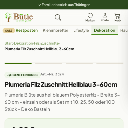
Familienbetrieb aus Thüringen
Konto
Merken
Korb
Restposten
Klemmbretter
Lifestyle
Dekoration
Hau
SALE
Start
›
Dekoration
›
Filz
›
Zuschnitte
›
Plumeria Filz Zuschnitt Hellblau 3-60cm
Art.-Nr. 3324
EIGENE FERTIGUNG
Plumeria Filz Zuschnitt Hellblau 3-60cm
Plumeria Blüte aus hellblauem Polyesterfilz - Breite 3-
60 cm - einzeln oder als Set mit 10, 25, 50 oder 100
Stück - Deko Basteln