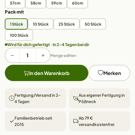
57cm
58cm
59cm
60cm
Pack mit
1 Stück
10 Stück
25 Stück
50 Stück
100 Stück
Wird für dich gefertigt · in 2–4 Tagen bei dir
Menge wählen
In den Warenkorb
Merken
Fertigung/Versand in 2–
Aus eigener Fertigung in
4 Tagen
Pößneck
Familienbetrieb seit
Ab 79 €
2015
versandkostenfrei