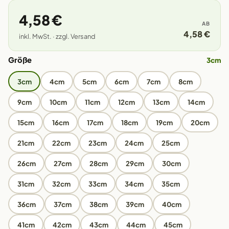
4,58 €
AB
4,58 €
inkl. MwSt. · zzgl. Versand
Größe
3cm
3cm
4cm
5cm
6cm
7cm
8cm
9cm
10cm
11cm
12cm
13cm
14cm
15cm
16cm
17cm
18cm
19cm
20cm
21cm
22cm
23cm
24cm
25cm
26cm
27cm
28cm
29cm
30cm
31cm
32cm
33cm
34cm
35cm
36cm
37cm
38cm
39cm
40cm
41cm
42cm
43cm
44cm
45cm