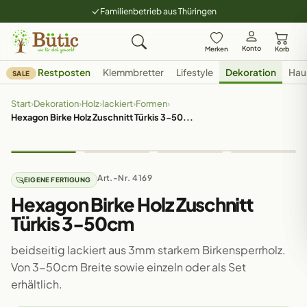
Familienbetrieb aus Thüringen
Konto
Merken
Korb
Restposten
Klemmbretter
Lifestyle
Dekoration
Hau
SALE
Start
›
Dekoration
›
Holz
›
lackiert
›
Formen
›
Hexagon Birke Holz Zuschnitt Türkis 3-50...
Art.-Nr. 4169
EIGENE FERTIGUNG
Hexagon Birke Holz Zuschnitt
Türkis 3-50cm
beidseitig lackiert aus 3mm starkem Birkensperrholz.
Von 3-50cm Breite sowie einzeln oder als Set
erhältlich.