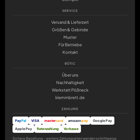
SERVICE
Versand & Lieferzeit
Größen & Gebinde
Muster
Für Betriebe
Kontakt
BÜTIC
Über uns
Nachhaltigkeit
Werkstatt Pößneck
klemmbrett.de
ZAHLUNG
Pay
Pal
VISA
master
card
amazon
pay
Google Pay
Apple Pay
Ratenzahlung
Vorkasse
Sichere Bezahlung – weitere Zahlungsarten werden schrittweise