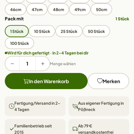
46cm
47cm
48cm
49cm
50cm
Pack mit
1 Stück
1 Stück
10 Stück
25 Stück
50 Stück
100 Stück
Wird für dich gefertigt · in 2–4 Tagen bei dir
Menge wählen
In den Warenkorb
Merken
Fertigung/Versand in 2–
Aus eigener Fertigung in
4 Tagen
Pößneck
Familienbetrieb seit
Ab 79 €
2015
versandkostenfrei