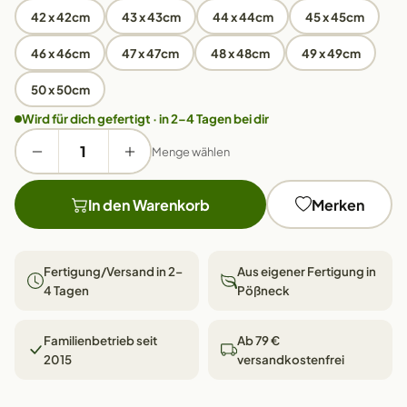
42 x 42cm
43 x 43cm
44 x 44cm
45 x 45cm
46 x 46cm
47 x 47cm
48 x 48cm
49 x 49cm
50 x 50cm
Wird für dich gefertigt · in 2–4 Tagen bei dir
Menge wählen
In den Warenkorb
Merken
Fertigung/Versand in 2–
Aus eigener Fertigung in
4 Tagen
Pößneck
Familienbetrieb seit
Ab 79 €
2015
versandkostenfrei