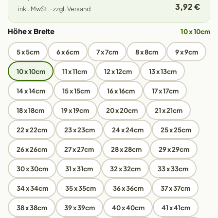
3,92 €
inkl. MwSt. · zzgl. Versand
Höhe x Breite
10 x 10cm
5 x 5cm
6 x 6cm
7 x 7cm
8 x 8cm
9 x 9cm
10 x 10cm
11 x 11cm
12 x 12cm
13 x 13cm
14 x 14cm
15 x 15cm
16 x 16cm
17 x 17cm
18 x 18cm
19 x 19cm
20 x 20cm
21 x 21cm
22 x 22cm
23 x 23cm
24 x 24cm
25 x 25cm
26 x 26cm
27 x 27cm
28 x 28cm
29 x 29cm
30 x 30cm
31 x 31cm
32 x 32cm
33 x 33cm
34 x 34cm
35 x 35cm
36 x 36cm
37 x 37cm
38 x 38cm
39 x 39cm
40 x 40cm
41 x 41cm