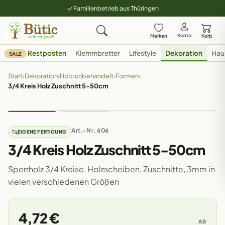
Familienbetrieb aus Thüringen
Konto
Merken
Korb
Restposten
Klemmbretter
Lifestyle
Dekoration
Hau
SALE
Start
›
Dekoration
›
Holz
›
unbehandelt
›
Formen
›
3/4 Kreis Holz Zuschnitt 5-50cm
Art.-Nr. 606
EIGENE FERTIGUNG
3/4 Kreis Holz Zuschnitt 5-50cm
Sperrholz 3/4 Kreise, Holzscheiben, Zuschnitte, 3mm in
vielen verschiedenen Größen
4,72 €
AB